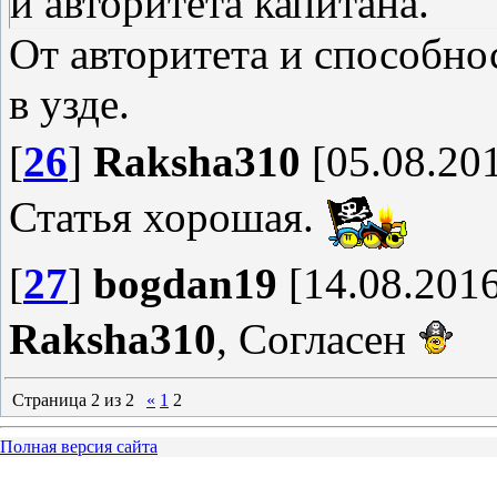
и авторитета капитана.
От авторитета и способно
в узде.
[
26
]
Raksha310
[05.08.201
Статья хорошая.
[
27
]
bogdan19
[14.08.2016
Raksha310
, Согласен
Страница
2
из
2
«
1
2
Полная версия сайта