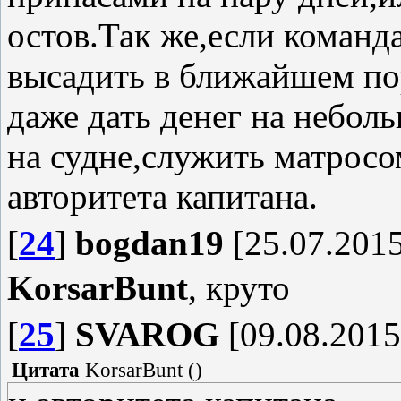
остов.Так же,если команд
высадить в ближайшем пор
даже дать денег на небол
на судне,служить матросо
авторитета капитана.
[
24
]
bogdan19
[25.07.2015
KorsarBunt
, круто
[
25
]
SVAROG
[09.08.2015
Цитата
KorsarBunt
(
)