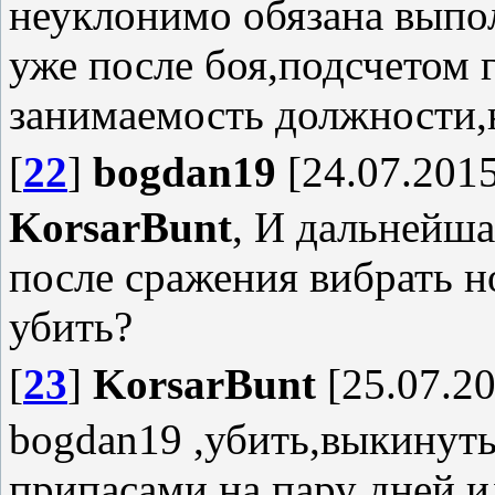
неуклонимо обязана выпо
уже после боя,подсчетом 
занимаемость должности,н
[
22
]
bogdan19
[24.07.2015
KorsarBunt
, И дальнейша
после сражения вибрать н
убить?
[
23
]
KorsarBunt
[25.07.20
bogdan19 ,убить,выкинуть
припасами на пару дней,и