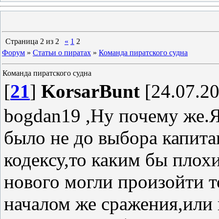
Страница
2
из
2
«
1
2
Форум
»
Статьи о пиратах
»
Команда пиратского судна
Команда пиратского судна
[
21
]
KorsarBunt
[24.07.20
bogdan19 ,Ну почему же.
было не до выбора капита
кодексу,то каким бы плох
нового могли произойти т
началом же сражения,или 