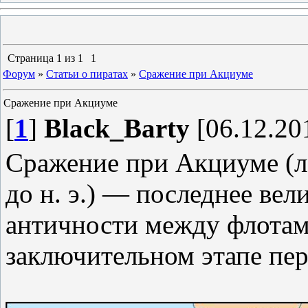
Страница
1
из
1
1
Форум
»
Статьи о пиратах
»
Сражение при Акциуме
Сражение при Акциуме
[
1
]
Black_Barty
[06.12.201
Сражение при Акциуме (лат
до н. э.) — последнее ве
античности между флотам
заключительном этапе пер