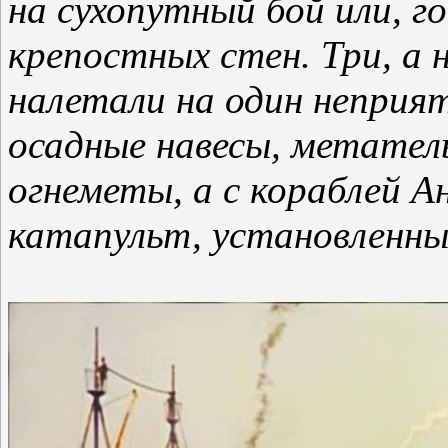
на сухопутный бой или, го
крепостных стен. Три, а 
налетали на один неприят
осадные навесы, метател
огнеметы, а с кораблей А
катапульт, установленны