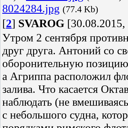
8024284.jpg
(77.4 Kb)
[
2
]
SVAROG
[30.08.2015,
Утром 2 сентября против
друг друга. Антоний со с
оборонительную позицию 
а Агриппа расположил фл
залива. Что касается Окта
наблюдать (не вмешиваясь
с небольшого судна, кото
порядками римского флот