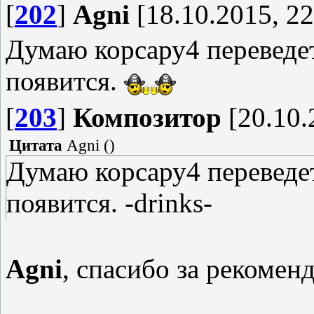
[
202
]
Agni
[18.10.2015, 22
Думаю корсару4 переведет 
появится.
[
203
]
Композитор
[20.10.
Цитата
Agni
(
)
Думаю корсару4 переведет 
появится. -drinks-
Agni
, спасибо за рекоме