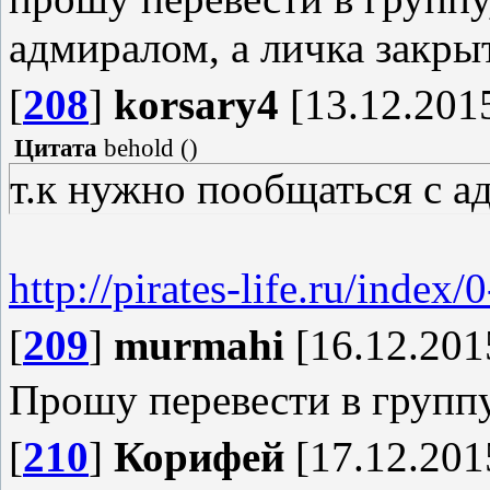
адмиралом, а личка закры
[
208
]
korsary4
[13.12.2015
Цитата
behold
(
)
т.к нужно пообщаться с а
http://pirates-life.ru/index/
[
209
]
murmahi
[16.12.201
Прошу перевести в группу
[
210
]
Корифей
[17.12.201