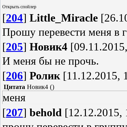
[
204
]
Little_Miracle
[26.1
Прошу перевести меня в г
[
205
]
Новик4
[09.11.2015,
И меня бы не прочь.
[
206
]
Ролик
[11.12.2015, 
Цитата
Новик4
(
)
меня
[
207
]
behold
[12.12.2015, 
прошу перевести в группу