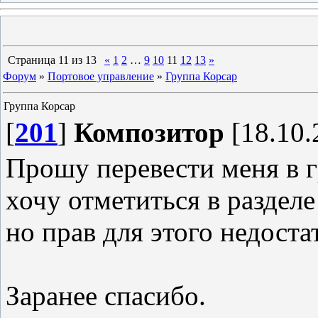
Страница
11
из
13
«
1
2
…
9
10
11
12
13
»
Форум
»
Портовое управление
»
Группа Корсар
Группа Корсар
[
201
]
Композитор
[18.10.
Прошу перевести меня в г
хочу отметиться в разделе
но прав для этого недоста
Заранее спасибо.