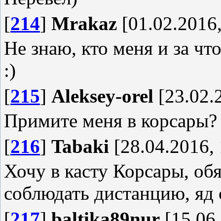
[
214
]
Mrakaz
[01.02.2016,
Не знаю, кто меня и за что
:)
[
215
]
Aleksey-orel
[23.02.
Примите меня в корсары?
[
216
]
Tabaki
[28.04.2016, 
Хочу в касту Корсары, об
соблюдать дистанцию, яд с
[
217
]
baltika89nur
[15.06.