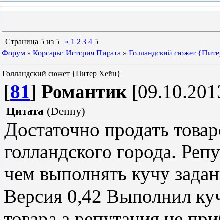
Страница
5
из
5
«
1
2
3
4
5
Форум
»
Корсары: История Пирата
»
Голландский сюжет {Пите
Голландский сюжет {Питер Хейн}
[
81
]
Романтик
[09.10.2013
Цитата
(
Denny
)
Достаточно продать товар
голландского города. Реп
чем выполнять кучу задан
Версия 0,42 Выполнил ку
товара,а репутация не при