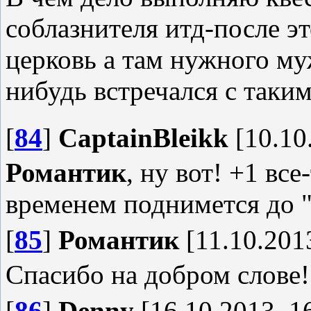
соблазнителя итд-после э
церковь а там нужного м
нибудь встречался с таки
[
84
]
CaptainBleikk
[10.10
Романтик
, ну вот! +1 все
временем поднимется до 
[
85
]
Романтик
[11.10.2013
Спасибо на добром слове!
[
86
]
Denny
[16.10.2013, 1