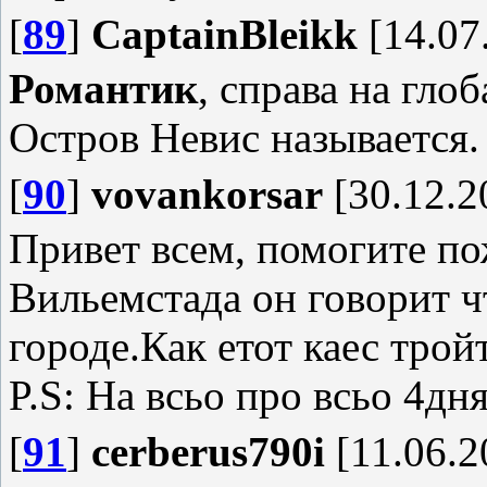
[
89
]
CaptainBleikk
[14.07
Романтик
, справа на гло
Остров Невис называется.
[
90
]
vovankorsar
[30.12.2
Привет всем, помогите по
Вильемстада он говорит ч
городе.Как етот каес трой
P.S: На всьо про всьо 4дн
[
91
]
cerberus790i
[11.06.2