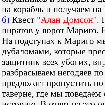
на корабль и получаем на
б)
Квест
"Алан Домсон"
. 
пиратов у ворот Мариго. 
На подступах к Мариго мы
дубаломами, которые пре
защитник всех убогих, вп
разбрасываем негодяев по
предложит пропустить по
таверне, где мы поведае
историю. В ответ на это о