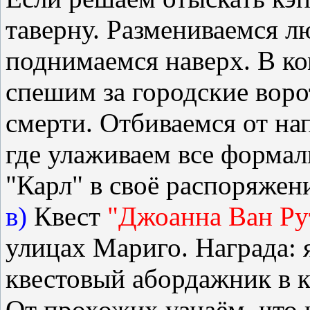
таверну. Размениваемся л
поднимаемся наверх. В ко
спешим за городские воро
смерти. Отбиваемся от на
где улаживаем все формал
"Карл" в своё распоряжени
в)
Квест
"Джоанна Ван Ру
улицах Мариго. Награда: 
квестовый абордажник в 
От прохожих узнаём, что 