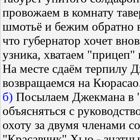
провожаем в комнату таве
шмотьё и бежим обратно в
что губернатор хочет вно
узника, хватаем "прицеп"
На месте сдаём терпилу Д
возвращаемся на Кюрасао
б)
Посылаем Джекмана в "
объясняться с руководство
охоту за двумя членами со
"Красавчик" Хью - знатны