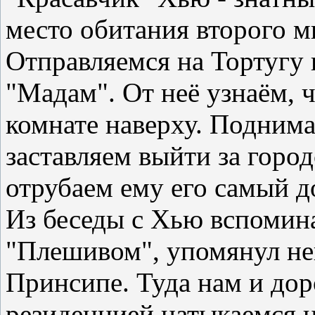
место обитания второго мы
Отправляемся на Тортугу 
"Мадам". От неё узнаём, 
комнате наверху. Подним
заставляем выйти за город
отрубаем ему его самый д
Из беседы с Хью вспоминае
"Плешивом", упомянул нек
Принсипе. Туда нам и доро
резиденцией натыкаемся 