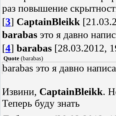
раз повышение скрытности
[
3
]
CaptainBleikk
[21.03.2
barabas
это я давно напис
[
4
]
barabas
[28.03.2012, 1
Quote
(
barabas
)
barabas это я давно напис
Извини,
CaptainBleikk
. Н
Теперь буду знать