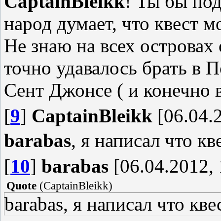
CaptainBleikk
! Ты бы по
народ думает, что квест м
Не знаю на всех островах 
точно удавалось брать в 
Сент Джонсе ( и конечно 
[
9
]
CaptainBleikk
[06.04.2
barabas
, я написал что кв
[
10
]
barabas
[06.04.2012, 
Quote
(
CaptainBleikk
)
barabas, я написал что кве