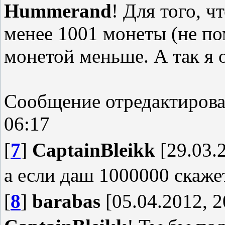
Hummerand
! Для того, ч
менее 1001 монеты (не пом
монетой меньше. А так я 
Сообщение отредактиров
06:17
[
7
]
CaptainBleikk
[29.03.2
а если даш 1000000 скажет
[
8
]
barabas
[05.04.2012, 2