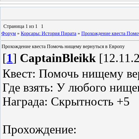
Страница
1
из
1
1
Форум
»
Корсары: История Пирата
»
Прохождение квеста Помо
Прохождение квеста Помочь нищему вернуться в Европу
[
1
]
CaptainBleikk
[12.11.2
Квест: Помочь нищему ве
Где взять: У любого нище
Награда: Скрытность +5
Прохождение: