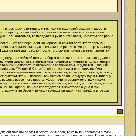
 читаем целую историю, о том, как же наш герой оказался здесь, в
в порт. Тут к нам подбегает мужик и говорит что на город напали
цию. Если остаемся, то попадаем в руки англичанам, но потом все равно
лыть. Вот нас переносит на корабль и нам говорят, что теперь мы
 Карибы на корабль нападает Голландец и решив осмотреть трюм находит
! Еще он нам дает саблю. После того как мы приплыли квест закончен!
подходит английский солдат и берет нас в плен, то есть мы попадаем в
ачинает диалог, оказывается нам придется шпионить в пользу англии!
на Карибы, но попасть в английскую колонию нам не удастся. Главный
Подбираем "Морской Кортик" с одного из солдат и поднимаем бунт.
 к нам подходит человек, теперь капитан, и говорит что высадит нас у
 как считают что мы погибли. Как окажемся на Бермудах идем в таверну.
ю из дома известного пирата. Ждем ночи и говорим со стражниками
ападут пару прокачанных парней, валим их, но выходит еще один, валим
 с ней на корабль нашего квестодателя. Скриптовая сцена и мы
 отдохнуть на берегу, за нашу помощь он дарит нам корабль и говорит
ит английский солдат и берет нас в плен, то есть мы попадаем в руки
алог, оказывается нам придется шпионить в пользу англии! Какая низость, но