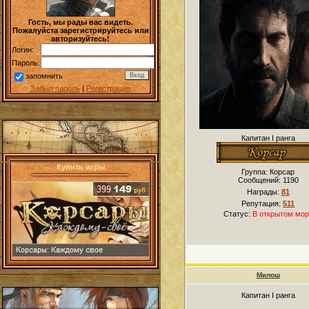
Гость, мы рады вас видеть.
Пожалуйста зарегистрируйтесь или
авторизуйтесь!
Логин:
Пароль:
запомнить
Забыл пароль
|
Регистрация
Капитан I ранга
Купить игры
Группа: Корсар
Сообщений:
1190
Награды:
81
Репутация:
511
Статус:
В открытом мор
Милош
Капитан I ранга