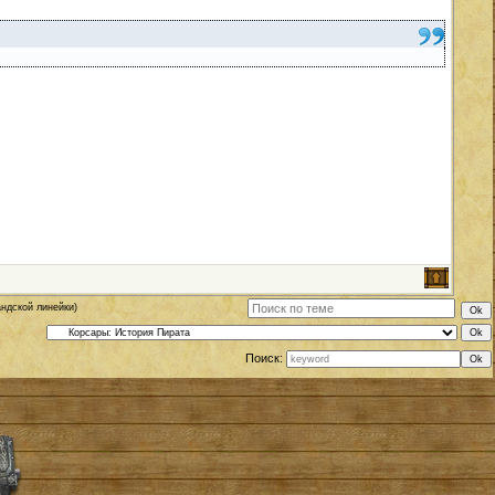
андской линейки)
Поиск: