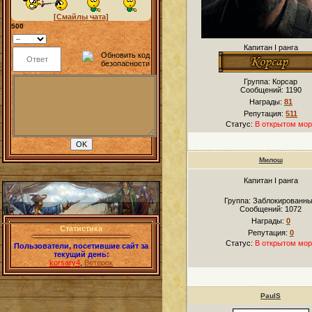
[Смайлы чата]
500
Капитан I ранга
Группа: Корсар
Сообщений:
1190
Награды:
81
Репутация:
511
Статус:
В открытом мор
Милош
Капитан I ранга
Группа: Заблокированн
Сообщений:
1072
Награды:
0
Статистика
Репутация:
0
Статус:
В открытом мор
Пользователи, посетившие сайт за
текущий день:
korsary4
,
Ветерок
PaulS