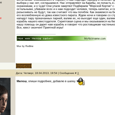
ые
выбора у нас нет, соглашаемся. Нас отправляют на Карибы, но попасть в
охранникам, и о чудо! Они упали замртво! Подбираем "Морской Кортик" с
остальными, убиваем всех и к нам подходит человек, теперь капитан, и г
разыскивать не будут, так как считают что мы погибли. Как окажемся на 
его возлюбленную из дома известного пирата. Ждем ночи и говорим со ст
е
нападут пару прокачанных парней, валим их, но выходит еще один, валим
корабль нашего квестодателя. Скриптовая сцена и мы оказываемся на Кюра
нашу помощь он дарит нам корабль и говорит что ростовщикам частенько
Все, квест окончен! Приятной игры!
Muv by Redline
Дата: Четверг, 18.04.2013, 19:54 | Сообщение #
3
Милош
, опиши подробнее, добавлю в шапку.