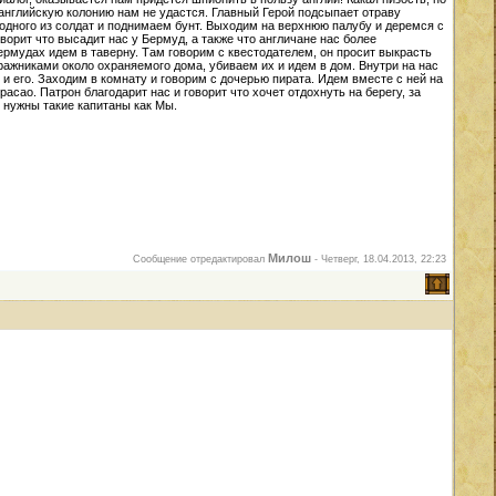
 английскую колонию нам не удастся. Главный Герой подсыпает отраву
 одного из солдат и поднимаем бунт. Выходим на верхнюю палубу и деремся с
оворит что высадит нас у Бермуд, а также что англичане нас более
Бермудах идем в таверну. Там говорим с квестодателем, он просит выкрасть
ражниками около охраняемого дома, убиваем их и идем в дом. Внутри на нас
 и его. Заходим в комнату и говорим с дочерью пирата. Идем вместе с ней на
сао. Патрон благодарит нас и говорит что хочет отдохнуть на берегу, за
 нужны такие капитаны как Мы.
Милош
Сообщение отредактировал
-
Четверг, 18.04.2013, 22:23