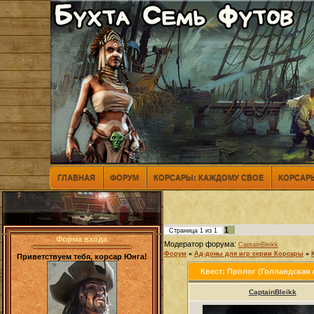
ГЛАВНАЯ
ФОРУМ
КОРСАРЫ: КАЖДОМУ СВОЕ
КОРСАРЫ
1
Страница
1
из
1
Форма входа
Модератор форума:
CaptainBleikk
Форум
»
Ад-доны для игр серии Корсары
»
Приветствуем тебя, корсар Юнга!
Квест: Пролог (Голландская
CaptainBleikk