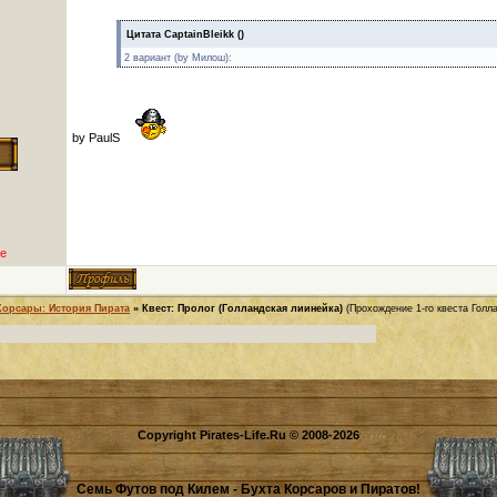
Цитата
CaptainBleikk
(
)
2 вариант (by Милош):
by PaulS
е
Корсары: История Пирата
»
Квест: Пролог (Голландская лиинейка)
(Прохождение 1-го квеста Голл
Copyright Pirates-Life.Ru © 2008-2026
Семь Футов под Килем - Бухта Корсаров и Пиратов!