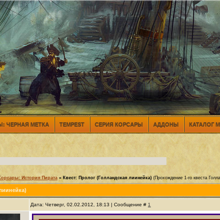
: ЧЕРНАЯ МЕТКА
TEMPEST
СЕРИЯ КОРСАРЫ
АДДОНЫ
КАТАЛОГ 
Корсары: История Пирата
»
Квест: Пролог (Голландская лиинейка)
(Прохождение 1-го квеста Голл
 лиинейка)
Дата: Четверг, 02.02.2012, 18:13 | Сообщение #
1