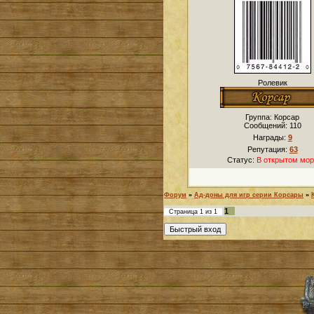
Ролевик
Группа: Корсар
Сообщений:
110
Награды:
9
Репутация:
63
Статус:
В открытом мор
Форум
»
Ад-доны для игр серии Корсары
»
1
Страница
1
из
1