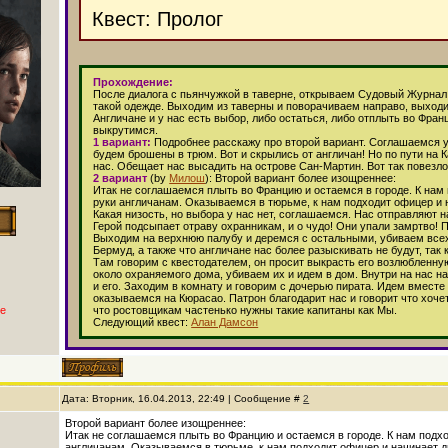
Квест: Пролог
Прохождение:
После диалога с пьянчужкой в таверне, открываем Судовый Журнал и
такой одежде. Выходим из таверны и поворачиваем направо, выходим 
Англичане и у нас есть выбор, либо остаться, либо отплыть во Фран
выкрутимся.
1 вариант:
Подробнее расскажу про второй вариант. Соглашаемся уп
будем брошены в трюм. Вот и скрылись от англичан! Но по пути на
нас. Обещает нас высадить на острове Сан-Мартин. Вот так повезло
2 вариант
(by
Милош
): Второй вариант более изощреннее:
Итак не соглашаемся плыть во Францию и остаемся в городе. К нам 
руки англичанам. Оказываемся в тюрьме, к нам подходит офицер и н
Какая низость, но выбора у нас нет, соглашаемся. Нас отправляют 
Герой подсыпает отраву охранникам, и о чудо! Они упали замртво! 
Выходим на верхнюю палубу и деремся с остальными, убиваем всех и
Бермуд, а также что англичане нас более разыскивать не будут, так
Там говорим с квестодателем, он просит выкрасть его возлюбленну
около охраняемого дома, убиваем их и идем в дом. Внутри на нас н
и его. Заходим в комнату и говорим с дочерью пирата. Идем вместе
оказываемся на Кюрасао. Патрон благодарит нас и говорит что хочет
е
что ростовщикам частенько нужны такие капитаны как Мы.
Следующий квест:
Алан Дамсон
Дата: Вторник, 16.04.2013, 22:49 | Сообщение #
2
Второй вариант более изощреннее:
Итак не соглашаемся плыть во Францию и остаемся в городе. К нам подход
англичанам. Оказываемся в тюрьме, к нам подходит офицер и начинает ди