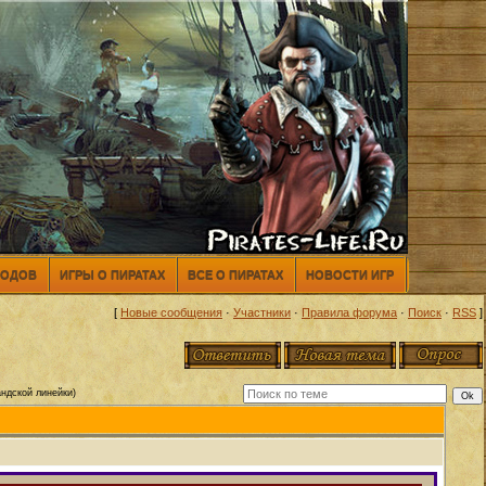
МОДОВ
ИГРЫ О ПИРАТАХ
ВСЕ О ПИРАТАХ
НОВОСТИ ИГР
[
Новые сообщения
·
Участники
·
Правила форума
·
Поиск
·
RSS
]
андской линейки)