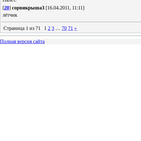
[
20
]
сорвикрыша3
[16.04.2011, 11:11]
лётчик
Страница
1
из
71
1
2
3
…
70
71
»
Полная версия сайта