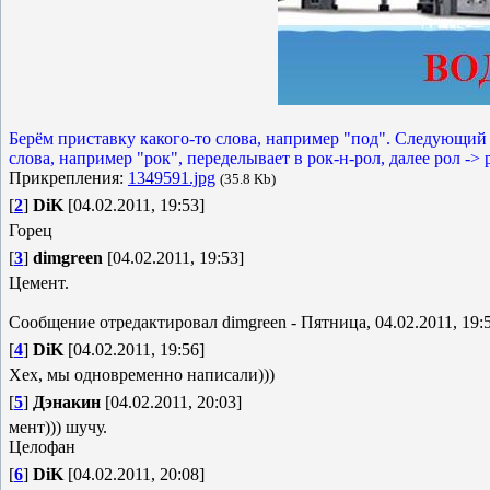
Берём приставку какого-то слова, например "под". Следующий 
слова, например "рок", переделывает в рок-н-рол, далее рол -> 
Прикрепления:
1349591.jpg
(35.8 Kb)
[
2
]
DiK
[04.02.2011, 19:53]
Горец
[
3
]
dimgreen
[04.02.2011, 19:53]
Цемент.
Сообщение отредактировал
dimgreen
-
Пятница, 04.02.2011, 19:
[
4
]
DiK
[04.02.2011, 19:56]
Хех, мы одновременно написали)))
[
5
]
Дэнакин
[04.02.2011, 20:03]
мент))) шучу.
Целофан
[
6
]
DiK
[04.02.2011, 20:08]