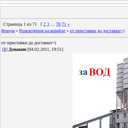
Страница
1
из
71
1
2
3
…
70
71
»
Форум
»
Развлечения на корабле
»
от приставки до доставки=)
от приставки до доставки=)
[
1
]
Дэнакин
[04.02.2011, 19:51]