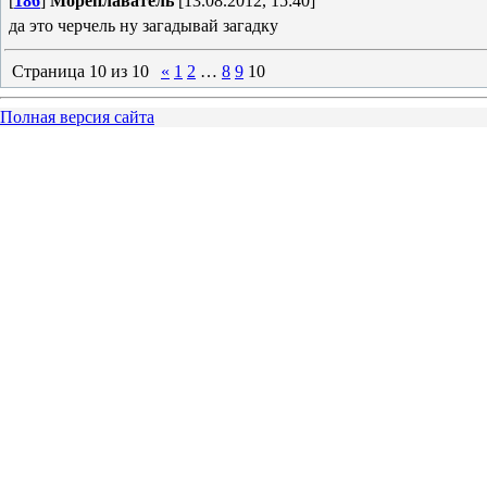
[
186
]
Мореплаватель
[13.08.2012, 15:40]
да это черчель ну загадывай загадку
Страница
10
из
10
«
1
2
…
8
9
10
Полная версия сайта