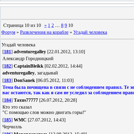
Страница
10
из
10
«
1
2
…
8
9
10
Форум
»
Развлечения на корабле
»
Угадай человека
Угадай человека
[
181
]
adventuregalley
[22.01.2012, 13:10]
Александр Городницкий
[
182
]
CaptainBleikk
[02.02.2012, 14:44]
adventuregalley
, загадывай
[
183
]
DonSanek
[06.05.2012, 11:03]
Тема была почищена в связи с не соблюдением правил. Те зо
вас остаются, так как я сам не уследил за соблюдением прав
[
184
]
Taxus77777
[26.07.2012, 20:28]
Кто это сказал
"С помощью слов можно двигать горы!"
[
185
]
WMC
[27.07.2012, 14:43]
Черчилль