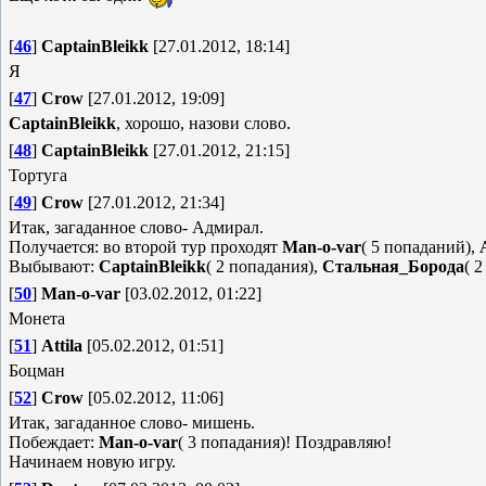
[
46
]
CaptainBleikk
[27.01.2012, 18:14]
Я
[
47
]
Crow
[27.01.2012, 19:09]
CaptainBleikk
, хорошо, назови слово.
[
48
]
CaptainBleikk
[27.01.2012, 21:15]
Тортуга
[
49
]
Crow
[27.01.2012, 21:34]
Итак, загаданное слово- Адмирал.
Получается: во второй тур проходят
Man-o-var
( 5 попаданий),
Выбывают:
CaptainBleikk
( 2 попадания),
Стальная_Борода
( 
[
50
]
Man-o-var
[03.02.2012, 01:22]
Монета
[
51
]
Attila
[05.02.2012, 01:51]
Боцман
[
52
]
Crow
[05.02.2012, 11:06]
Итак, загаданное слово- мишень.
Побеждает:
Man-o-var
( 3 попадания)! Поздравляю!
Начинаем новую игру.