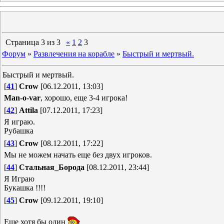
Страница
3
из
3
«
1
2
3
Форум
»
Развлечения на корабле
»
Быстрый и мертвый.
Быстрый и мертвый.
[
41
]
Crow
[06.12.2011, 13:03]
Man-o-var
, хорошо, еще 3-4 игрока!
[
42
]
Attila
[07.12.2011, 17:23]
Я играю.
Рубашка
[
43
]
Crow
[08.12.2011, 17:22]
Мы не можем начать еще без двух игроков.
[
44
]
Стальная_Борода
[08.12.2011, 23:44]
Я Играю
Букашка !!!!
[
45
]
Crow
[09.12.2011, 19:10]
Еще хотя бы один