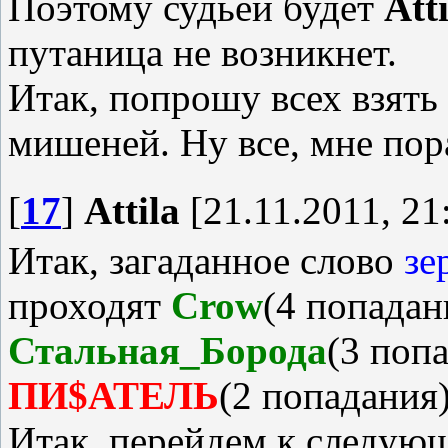
Поэтому судьей будет
Atti
путаница не возникнет.
Итак, попрошу всех взять
мишеней. Ну все, мне пор
[
17
]
Attila
[21.11.2011, 21
Итак, загаданное слово
зе
проходят
Crow
(4 попадан
Стальная_Борода
(3 поп
ПИ$АТЕЛЬ
(2 попадания)
Итак, перейдем к следующ