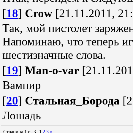
[
18
]
Crow
[21.11.2011, 21
Так, мой пистолет заряже
Напоминаю, что теперь и
шестизначные слова.
[
19
]
Man-o-var
[21.11.201
Вампир
[
20
]
Стальная_Борода
[2
Лошадь
Страница
1
из
3
1
2
3
»