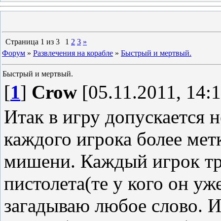
Страница
1
из
3
1
2
3
»
Форум
»
Развлечения на корабле
»
Быстрый и мертвый.
Быстрый и мертвый.
[
1
]
Crow
[05.11.2011, 14:1
Итак в игру допускается н
каждого игрока более мет
мишени. Каждый игрок тр
пистолета(те у кого он уже
загадываю любое слово. И