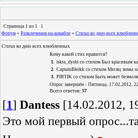
Страница
1
из
1
1
Форум
»
Развлечения на корабле
»
Стихи ко дню всех влюблен
Стихи ко дню всех влюбленных
Кому какой стих нравится?
1
.
iskra_dyshi со стихом Был красивым к
2
.
CaptainBleikk со стихом Месяц зимы н
3
.
PIRTIK со стихом Быть может безмолви
Опрос завершён - Пятница, 17.02.2012, 22
Всего ответов:
57
[
1
]
Dantess
[14.02.2012, 1
Это мой первый опрос...та