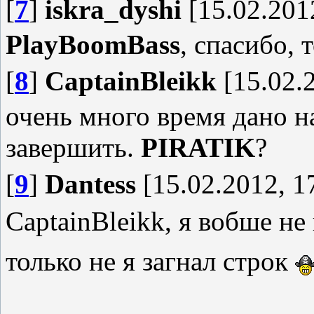
[
7
]
iskra_dyshi
[15.02.201
PlayBoomBass
, спасибо, 
[
8
]
CaptainBleikk
[15.02.2
очень много время дано 
завершить.
PIRATIK
?
[
9
]
Dantess
[15.02.2012, 1
CaptainBleikk, я вобше не
только не я загнал строк