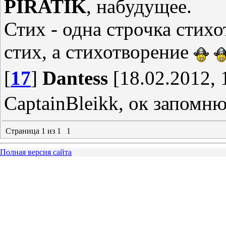
PIRATIK
, набудущее.
Стих - одна строчка стих
стих, а стихотворение
[
17
]
Dantess
[18.02.2012, 
CaptainBleikk, ок запомн
Страница
1
из
1
1
Полная версия сайта