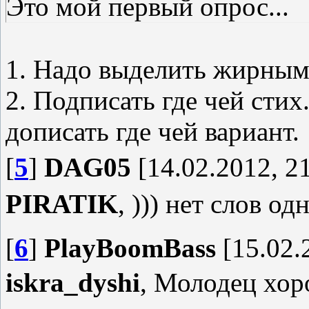
Это мой первый опрос...
1. Надо выделить жирным
2. Подписать где чей стих
дописать где чей вариант.
[
5
]
DAG05
[14.02.2012, 2
PIRATIK
, ))) нет слов о
[
6
]
PlayBoomBass
[15.02.
iskra_dyshi
, Молодец хо