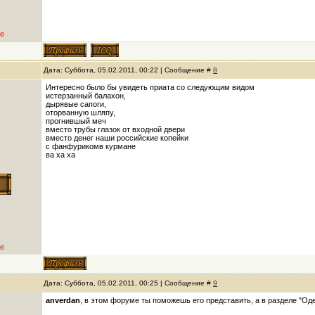
е
Дата: Суббота, 05.02.2011, 00:22 | Сообщение #
8
Интересно было бы увидеть приата со следующим видом
истерзанный балахон,
дырявые сапоги,
оторванную шляпу,
прогнившый меч
вместо трубы глазок от входной двери
вместо денег наши российские копейки
с фанфурикомв курмане
ва ха ха
е
Дата: Суббота, 05.02.2011, 00:25 | Сообщение #
9
anverdan
, в этом форуме ты поможешь его представить, а в разделе "Оде