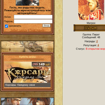
Гость, мы рады вас видеть.
Пожалуйста зарегистрируйтесь или
авторизуйтесь!
Логин:
Пароль:
Матрос
запомнить
Забыл пароль
|
Регистрация
Группа: Пират
Сообщений:
48
Награды:
2
Репутация:
4
Статус:
В открытом мор
Купить игры