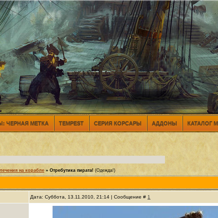
: ЧЕРНАЯ МЕТКА
TEMPEST
СЕРИЯ КОРСАРЫ
АДДОНЫ
КАТАЛОГ 
лечения на корабле
»
Отребутика пирата!
(Одежда!)
Дата: Суббота, 13.11.2010, 21:14 | Сообщение #
1