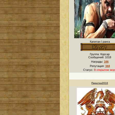
Капитан I ранга
Группа: Корсар
Сообщений:
1018
Награды:
166
Репутация:
344
Статус:
В открытом мор
Пиратка2010