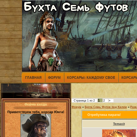
ГЛАВНАЯ
ФОРУМ
КОРСАРЫ: КАЖДОМУ СВОЕ
КОРСАРЫ
1
Страница
1
из
2
2
»
Форма входа
Форум
»
Бухта Семь Футов под Килем
»
Разв
Приветствуем тебя, корсар Юнга!
Отребутика пирата!
Temaxit