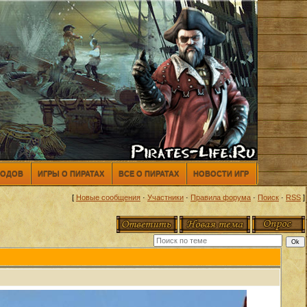
МОДОВ
ИГРЫ О ПИРАТАХ
ВСЕ О ПИРАТАХ
НОВОСТИ ИГР
[
Новые сообщения
·
Участники
·
Правила форума
·
Поиск
·
RSS
]