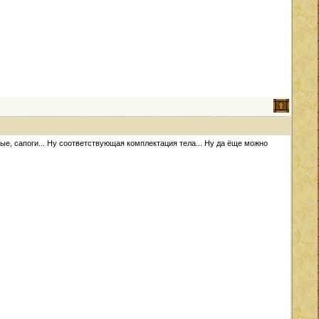
ые, сапоги... Ну соответствующая комплектация тела... Ну да ёще можно