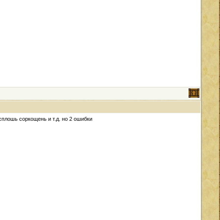
сплошь соркощень и т.д. но 2 ошибки