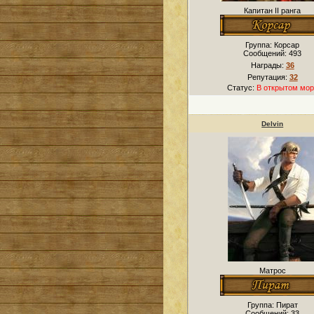
Капитан II ранга
Группа: Корсар
Сообщений:
493
Награды:
36
Репутация:
32
Статус:
В открытом мор
Delvin
Матрос
Группа: Пират
Сообщений:
33