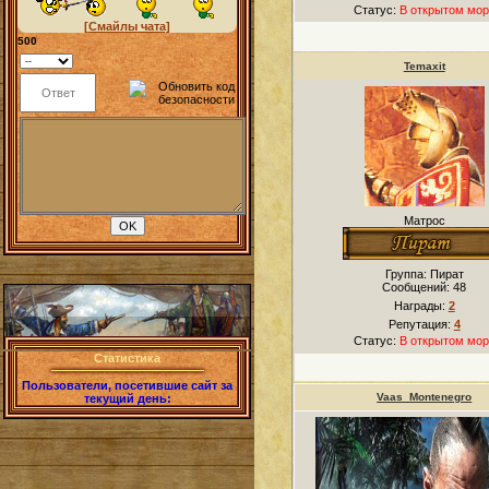
Статус:
В открытом мор
[Смайлы чата]
500
Temaxit
Матрос
Группа: Пират
Сообщений:
48
Награды:
2
Репутация:
4
Статус:
В открытом мор
Статистика
Пользователи, посетившие сайт за
Vaas_Montenegro
текущий день: