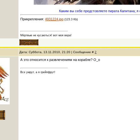
Каким вы себе предстовляете пирата Капитана; я с
Прикрепления:
4931224.jpg
(123.3 Kb)
Мёртвые не кусаються! вот моя вера!
Дата: Суббота, 13.11.2010, 21:20 | Сообщение #
2
А это относится к развлечениям на корабле? О_о
Все умрут, а я грейпфрут!