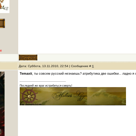
е
Дата: Суббота, 13.11.2010, 22:54 | Сообщение #
6
Temaxit
, ты совсем русский незнаешь? атрибутика две ошибки... ладно я 
Последний же враг истрибиться-смерть!