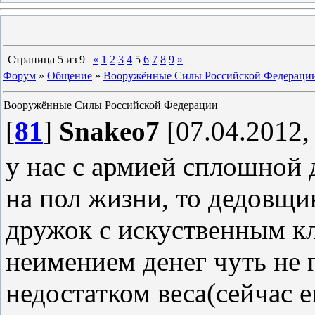
Страница
5
из
9
«
1
2
3
4
5
6
7
8
9
»
Форум
»
Общение
»
Вооружённые Силы Российской Федераци
Вооружённые Силы Российской Федерации
[
81
]
Snakeo7
[07.04.2012,
у нас с армией сплошной 
на пол жизни, то дедовщин
дружок с искуственным кл
неимением денег чуть не п
недостатком веса(сейчас 