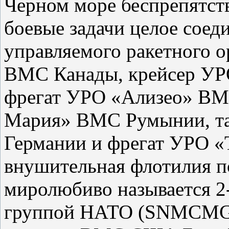
Черном море беспрепятст
боевые задачи целое соед
управляемого ракетного 
ВМС Канады, крейсер У
фрегат УРО «Ализео» ВМС
Мария» ВМС Румынии, т
Германии и фрегат УРО «
внушительная флотилия п
миролюбиво называется 2
группой НАТО (SNMCMG2)