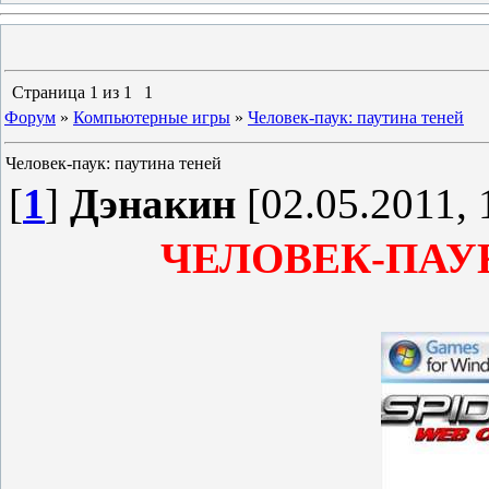
Страница
1
из
1
1
Форум
»
Компьютерные игры
»
Человек-паук: паутина теней
Человек-паук: паутина теней
[
1
]
Дэнакин
[02.05.2011, 
ЧЕЛОВЕК-ПАУ