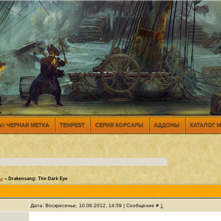
: ЧЕРНАЯ МЕТКА
TEMPEST
СЕРИЯ КОРСАРЫ
АДДОНЫ
КАТАЛОГ 
ры
»
Drakensang: The Dark Eye
Дата: Воскресенье, 10.06.2012, 14:59 | Сообщение #
1