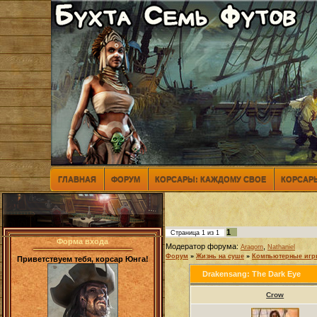
ГЛАВНАЯ
ФОРУМ
КОРСАРЫ: КАЖДОМУ СВОЕ
КОРСАРЫ
1
Страница
1
из
1
Форма входа
Модератор форума:
,
Aragorn
Nathaniel
Форум
»
Жизнь на суше
»
Компьютерные иг
Приветствуем тебя, корсар Юнга!
Drakensang: The Dark Eye
Crow