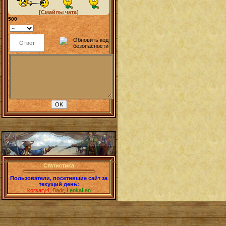
[Смайлы чата]
500
Статистика
Пользователи, посетившие сайт за
текущий день:
korsary4
,
Badr
,
LenkaLan