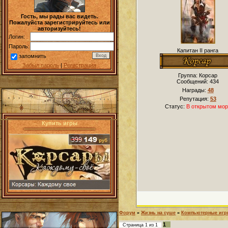
Гость, мы рады вас видеть.
Пожалуйста зарегистрируйтесь или
авторизуйтесь!
Логин:
Пароль:
Капитан II ранга
запомнить
Забыл пароль
|
Регистрация
Группа: Корсар
Сообщений:
434
Награды:
48
Репутация:
53
Статус:
В открытом мор
Купить игры
Форум
»
Жизнь на суше
»
Компьютерные иг
1
Страница
1
из
1