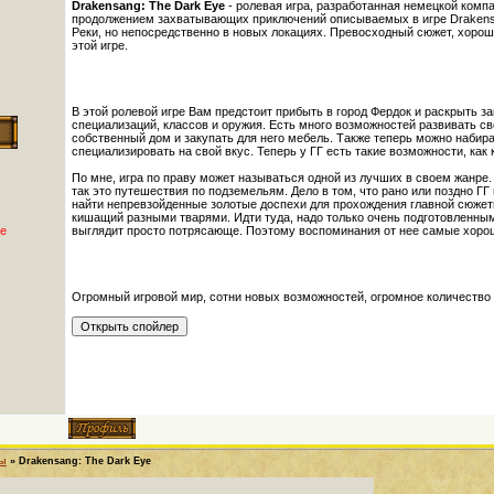
Drakensang: The Dark Eye
- ролевая игра, разработанная немецкой комп
продолжением захватывающих приключений описываемых в игре Drakensa
Реки, но непосредственно в новых локациях. Превосходный сюжет, хоро
этой игре.
В этой ролевой игре Вам предстоит прибыть в город Фердок и раскрыть з
специализаций, классов и оружия. Есть много возможностей развивать св
собственный дом и закупать для него мебель. Также теперь можно набира
специализировать на свой вкус. Теперь у ГГ есть такие возможности, как
По мне, игра по праву может называться одной из лучших в своем жанре.
так это путешествия по подземельям. Дело в том, что рано или поздно ГГ
найти непревзойденные золотые доспехи для прохождения главной сюжет
кишащий разными тварями. Идти туда, надо только очень подготовленным
е
выглядит просто потрясающе. Поэтому воспоминания от нее самые хороши
Огромный игровой мир, сотни новых возможностей, огромное количество 
ры
»
Drakensang: The Dark Eye