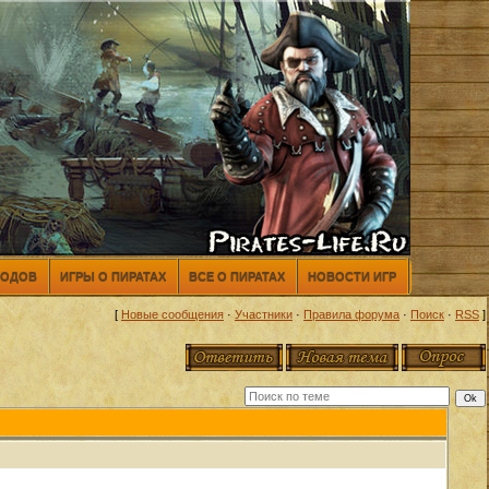
МОДОВ
ИГРЫ О ПИРАТАХ
ВСЕ О ПИРАТАХ
НОВОСТИ ИГР
[
Новые сообщения
·
Участники
·
Правила форума
·
Поиск
·
RSS
]