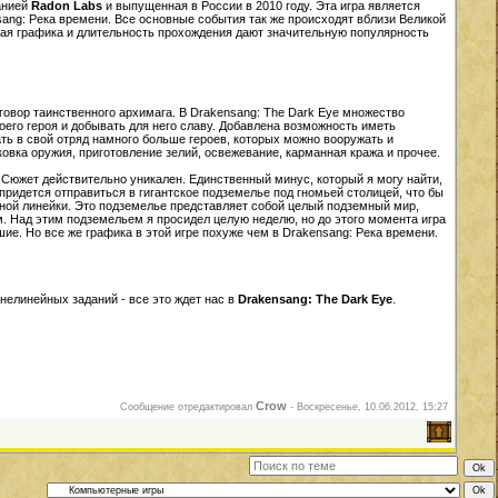
анией
Radon Labs
и выпущенная в России в 2010 году. Эта игра является
ng: Река времени. Все основные события так же происходят вблизи Великой
шая графика и длительность прохождения дают значительную популярность
аговор таинственного архимага. В Drakensang: The Dark Eye множество
оего героя и добывать для него славу. Добавлена возможность иметь
ть в свой отряд намного больше героев, которых можно вооружать и
 ковка оружия, приготовление зелий, освежевание, карманная кража и прочее.
 Сюжет действительно уникален. Единственный минус, который я могу найти,
 придется отправиться в гигантское подземелье под гномьей столицей, что бы
ной линейки. Это подземелье представляет собой целый подземный мир,
. Над этим подземельем я просидел целую неделю, но до этого момента игра
е. Но все же графика в этой игре похуже чем в Drakensang: Река времени.
нелинейных заданий - все это ждет нас в
Drakensang: The Dark Eye
.
Crow
Сообщение отредактировал
-
Воскресенье, 10.06.2012, 15:27