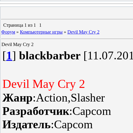
Страница
1
из
1
1
Форум
»
Компьютерные игры
»
Devil May Cry 2
Devil May Cry 2
[
1
]
blackbarber
[11.07.201
Devil May Cry 2
Жанр
:Action,Slasher
Разработчик
:Capcom
Издатель
:Capcom