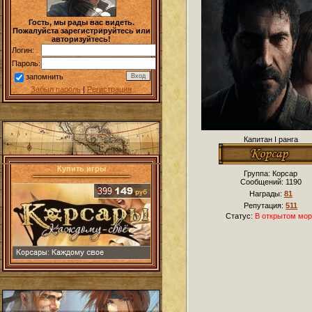
Гость, мы рады вас видеть.
Пожалуйста зарегистрируйтесь или
авторизуйтесь!
Логин:
Пароль:
запомнить
Забыл пароль
|
Регистрация
Капитан I ранга
Купить игры
Группа: Корсар
Сообщений:
1190
Награды:
81
Репутация:
511
Статус:
В открытом мор