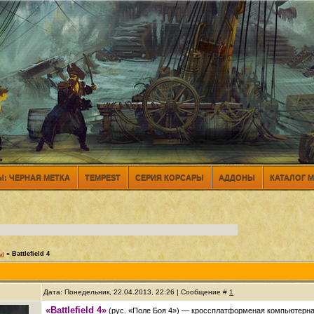
: ЧЕРНАЯ МЕТКА
TEMPEST
СЕРИЯ КОРСАРЫ
АДДОНЫ
КАТАЛОГ 
ры
»
Battlefield 4
Дата: Понедельник, 22.04.2013, 22:26 | Сообщение #
1
«Battlefield 4»
(рус. «Поле Боя 4») — кроссплатформеная компьютерная 