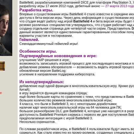
Battlefield, разрабатываемая компанией DICE для платформ PlayStation 3,
разработку игры 17 июля 2012 года, дебютный анонс —
27 марта 2013 года
Разработка игры.
Впервые о существовании игры Battlefield 4 стало известно в середине и
доступа к бета-версии игры. Через день информация о существовании и
что студия ведёт работу над игрой
Battlefield 4
и бета версия игры будет
резюме различных специалистов утверждалось, что студия работает над
создана отдельная страница для четвёртой части серии. Представитель
D
данный момент является единственным гарантированным способом попадани
варианты участия в тестировании.
Геймплей.
Семнадцатиминутный геймплей игры!
Особенности игры.
Подтверждённые нововведения в игре:
улучшение VoIP-решения в игре;
возможность записывать игровой процесс для последующего монтажа и п
добавление режима обозревателя — возможность видеть игровой процесс 
обновлённая версия BattleLog;
усиление в направлении поддержки киберспорта.
Из неподтверждённых:
добавление ещё одной фракции в многопользовательскую игру. Кроме рус
Китай);
е
в игру вернётся функция командира отряда;
ещё более большие карты по сравнению с теми, что представлены в Battlef
большее количество режимов многопользовательской игры;
4 класса, что были в Battlefield 3, но с некоторыми доработками;
наличие карт многопользовательской игры на 64 человека для ПК;
большое разнообразие DLC для Battlefield 4, которые уже находятся в разр
доступность Battlefield Premium сервиса с первого же дня поступления Battl
предполагаемая интеграция с игрой Battlefield 3.
Несколько скриншотов.
По словам разработчиков игры, в Battlefield 4 пользователи будут иметь
сражаться. Как стало известно из промо-роликов, созданных специально 