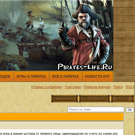
МОДОВ
ИГРЫ О ПИРАТАХ
ВСЕ О ПИРАТАХ
НОВОСТИ ИГР
[
Новые сообщения
·
Участники
·
Правила форума
·
Поиск
·
RSS
]
игра в жанре шутера от первого лица, одиннадцатая по счету из серии игр