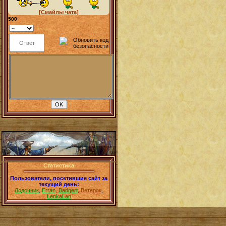
[Смайлы чата]
500
Статистика
Пользователи, посетившие сайт за
текущий день:
Лодочник
,
Erran
,
Badgert
,
Ветерок
,
LenkaLan