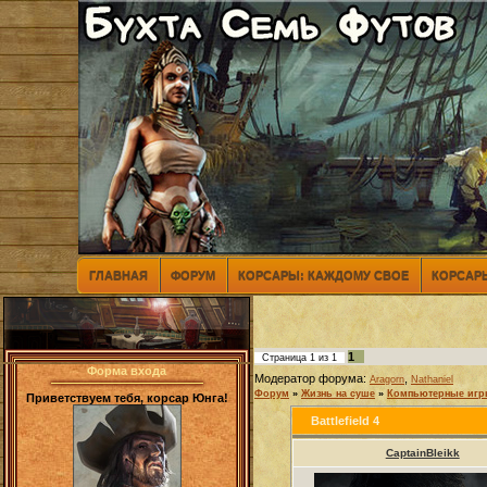
ГЛАВНАЯ
ФОРУМ
КОРСАРЫ: КАЖДОМУ СВОЕ
КОРСАРЫ
1
Страница
1
из
1
Форма входа
Модератор форума:
,
Aragorn
Nathaniel
Форум
»
Жизнь на суше
»
Компьютерные иг
Приветствуем тебя, корсар Юнга!
Battlefield 4
CaptainBleikk