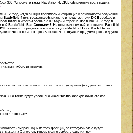
 Xbox 360, Windows, а также PlayStation 4. DICE официально подтвердила
.
юля 2012 года, когда в Origin появилась информация о возможности получения
гры
Battlefield 4
подтверждена официально и представители
DICE
сообщили,
 представлена игрокам
осенью 2013 года
(интересно, что в мае 2012 года в
 игрой
Battlefield: Bad Company 3
. На официальном сайте серии игр Battlefield
ICE
заявил, что предзаказ и в итоге покупка Medal of Honor: Warfighter на
я в число бета-тестеров Battlefield 4, но студией предусмотрены и другие
росмотра;
глазами любого из игроков;
ских и американцев появится азиатская группировка (предположительно
ield 3, но также будет увеличено и количество карт для ближнего боя;
аботке;
efield 4 в продажу;
 возможность выбрать одну из трех фракций, за которую можно будет
для магазина Gamestop, теперь можно выбрать одну из трех