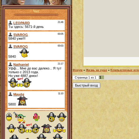
Чат
Форум
»
Жизнь на суше
»
Компьютерные иг
1
Страница
1
из
1