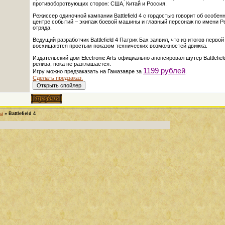
противоборствующих сторон: США, Китай и Россия.
Режиссер одиночной кампании Battlefield 4 с гордостью говорит об особ
центре событий – экипаж боевой машины и главный персонаж по имени Рек
отряда.
Ведущий разработчик Battlefield 4 Патрик Бах заявил, что из итогов пер
восхищаются простым показом технических возможностей движка.
Издательский дом Electronic Arts официально анонсировал шутер Battlefie
релиза, пока не разглашается.
1199 рублей
Игру можно предзаказать на Гамазавре за
.
Сделать предзаказ.
ры
»
Battlefield 4