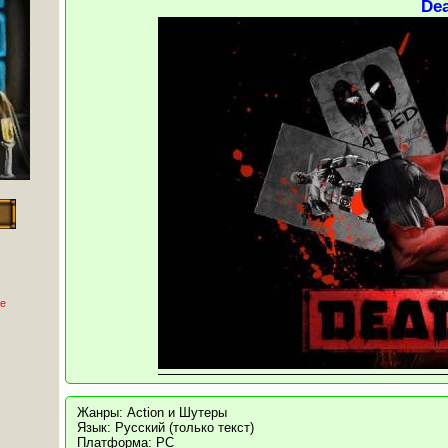
De
е
Жанры: Action и Шутеры
Язык: Русский (только текст)
Платформа: PC