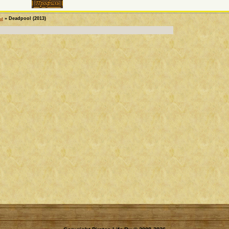
ры
»
Deadpool (2013)