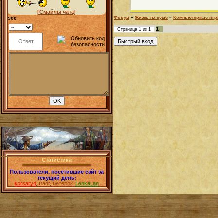
[Смайлы чата]
Форум
»
Жизнь на суше
»
Компьютерные иг
500
1
Страница
1
из
1
Статистика
Пользователи, посетившие сайт за
текущий день:
korsary4
,
Badr
,
Ветерок
,
LenkaLan