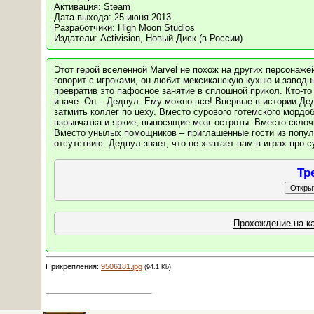
Активация: Steam
Дата выхода: 25 июня 2013
Разработчики: High Moon Studios
Издатели: Activision, Новый Диск (в России)
Этот герой вселенной Marvel не похож на других персонаже
говорит с игроками, он любит мексиканскую кухню и заводны
превратив это пафосное занятие в сплошной прикол. Кто-то 
иначе. Он – Дедпул. Ему можно все! Впервые в истории Де
затмить коллег по цеху. Вместо сурового готемского мордо
взрывчатка и яркие, выносящие мозг остроты. Вместо скл
Вместо унылых помощников – приглашенные гости из попул
отсутствию. Дедпул знает, что не хватает вам в играх про с
Тр
Прохождение на к
Прикрепления:
9506181.jpg
(94.1 Kb)