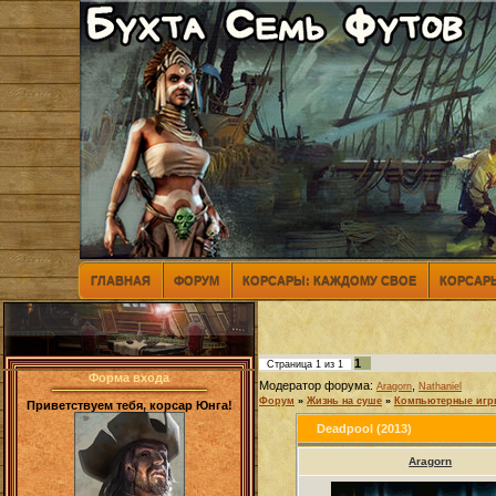
ГЛАВНАЯ
ФОРУМ
КОРСАРЫ: КАЖДОМУ СВОЕ
КОРСАРЫ
1
Страница
1
из
1
Форма входа
Модератор форума:
,
Aragorn
Nathaniel
Форум
»
Жизнь на суше
»
Компьютерные иг
Приветствуем тебя, корсар Юнга!
Deadpool (2013)
Aragorn