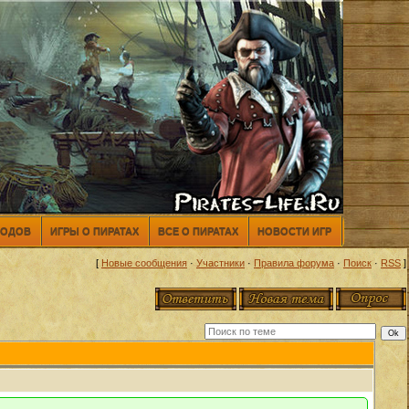
МОДОВ
ИГРЫ О ПИРАТАХ
ВСЕ О ПИРАТАХ
НОВОСТИ ИГР
[
Новые сообщения
·
Участники
·
Правила форума
·
Поиск
·
RSS
]