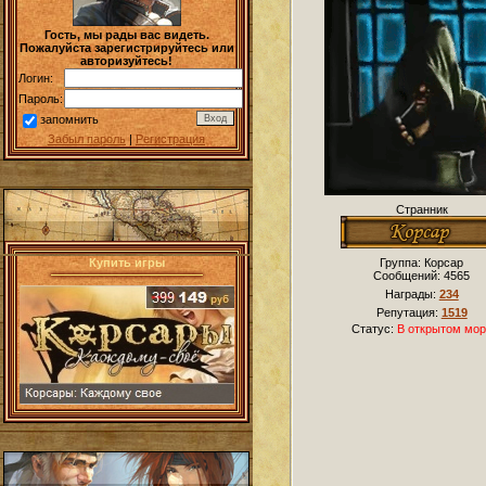
Гость, мы рады вас видеть.
Пожалуйста зарегистрируйтесь или
авторизуйтесь!
Логин:
Пароль:
запомнить
Забыл пароль
|
Регистрация
Странник
Купить игры
Группа: Корсар
Сообщений:
4565
Награды:
234
Репутация:
1519
Статус:
В открытом мор