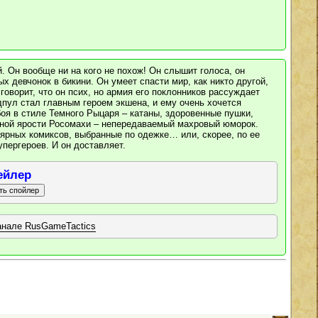
й. Он вообще ни на кого не похож! Он слышит голоса, он
х девчонок в бикини. Он умеет спасти мир, как никто другой,
говорит, что он псих, но армия его поклонников рассуждает
дпул стал главным героем экшена, и ему очень хочется
боя в стиле Темного Рыцаря – катаны, здоровенные пушки,
очной ярости Росомахи – непередаваемый махровый юморок.
ярных комиксов, выбранные по одежке… или, скорее, по ее
упергероев. И он доставляет.
ейлер
анале RusGameTactics