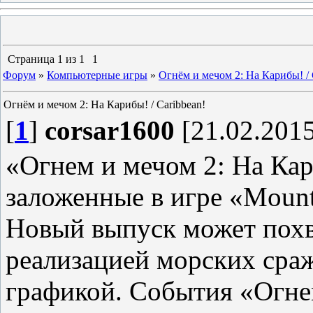
Страница
1
из
1
1
Форум
»
Компьютерные игры
»
Огнём и мечом 2: На Карибы! / 
Огнём и мечом 2: На Карибы! / Caribbean!
[
1
]
corsar1600
[21.02.2015
«Огнем и мечом 2: На Кар
заложенные в игре «Mount
Новый выпуск может пох
реализацией морских сра
графикой. События «Огне