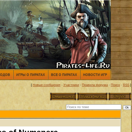
МОДОВ
ИГРЫ О ПИРАТАХ
ВСЕ О ПИРАТАХ
НОВОСТИ ИГР
[
Новые сообщения
·
Участники
·
Правила форума
·
Поиск
·
RSS
]