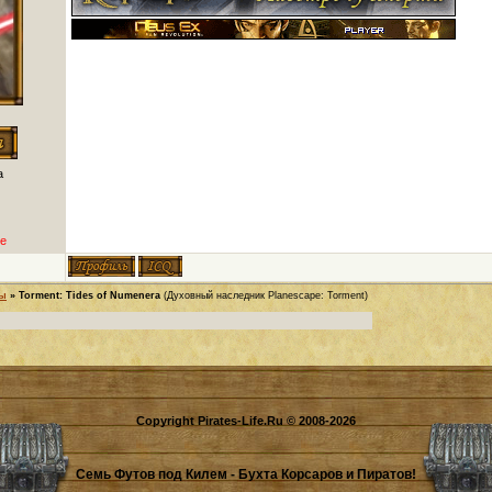
а
е
ры
»
Torment: Tides of Numenera
(Духовный наследник Planescape: Torment)
Copyright Pirates-Life.Ru © 2008-2026
Семь Футов под Килем - Бухта Корсаров и Пиратов!