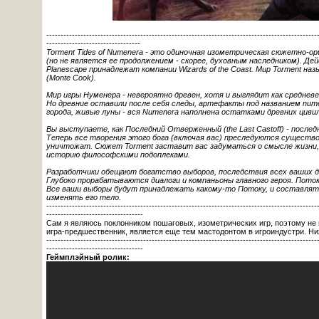
-----------------------------------------------------------------------------------------------
---------------------------------
Torment Tides of Numenera - это одиночная изометрическая сюжетно-о
(но не является ее продолжением - скорее, духовным наследником). Де
Planescape принадлежат компании Wizards of the Coast. Мир Torment 
(Monte Cook).
Мир игры Нуменера - невероятно древен, хотя и выглядит как средневек
Но древние оставили после себя следы, артефакты под названием nume
города, живые луны - вся Numenera наполнена остатками древних цивил
Вы выступаете, как Последний Отверженный (the Last Castoff) - послед
Теперь все творения этого бога (включая вас) преследуются существом
уничтожат. Сюжет Torment заставит вас задуматься о смысле жизни, 
историю философскими подоплеками.
Разработчики обещают богатство выборов, последствия всех ваших де
Глубоко прорабатываются диалоги и компаньоны главного героя. Пото
Все ваши выборы будут принадлежать какому-то Потоку, и составлят
изменять его тело.
-----------------------------------------------------------------------------------------------
----------------------------------
Сам я являюсь поклонником пошаговых, изометрических игр, поэтому не 
игра-предшественник, является еще тем мастодонтом в игроиндустри. Н
-----------------------------------------------------------------------------------------------
----------------------------------
Геймплэйный ролик: