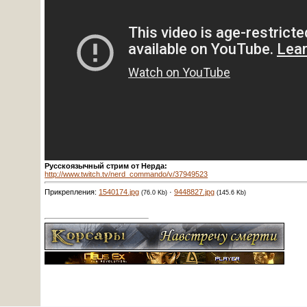
Русскоязычный стрим от Нерда:
http://www.twitch.tv/nerd_commando/v/37949523
Прикрепления:
1540174.jpg
·
9448827.jpg
(76.0 Kb)
(145.6 Kb)