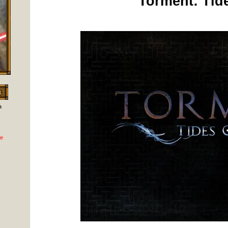
Torment: Tid
а
е