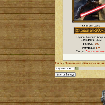
Капитан I ранга
Группа: Команда Аддон
Сообщений:
2583
Награды:
105
Репутация:
574
Статус:
В открытом мор
Форум
»
Жизнь на суше
»
Компьютерные иг
1
Страница
1
из
1