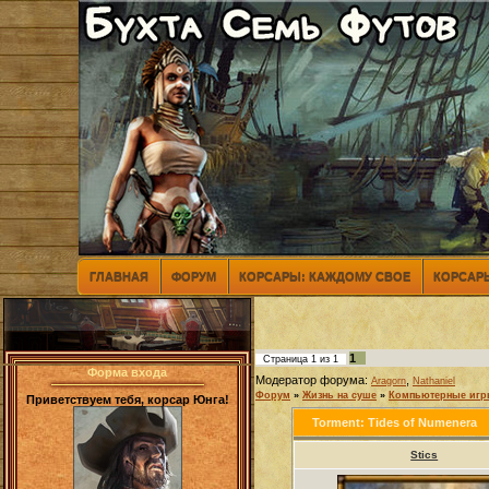
ГЛАВНАЯ
ФОРУМ
КОРСАРЫ: КАЖДОМУ СВОЕ
КОРСАРЫ
1
Страница
1
из
1
Форма входа
Модератор форума:
,
Aragorn
Nathaniel
Форум
»
Жизнь на суше
»
Компьютерные иг
Приветствуем тебя, корсар Юнга!
Torment: Tides of Numenera
Stics