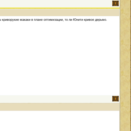
 криворукие макаки в плане оптимизации, то ли Юнити кривое дерьмо.