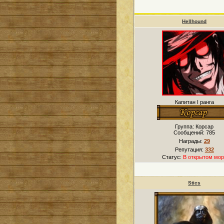
Hellhound
Капитан I ранга
Группа: Корсар
Сообщений:
785
Награды:
29
Репутация:
332
Статус:
В открытом мор
Stics