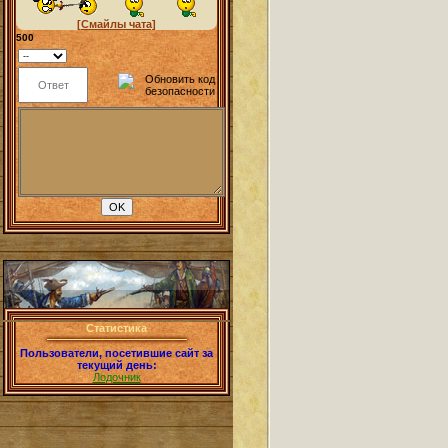
[Смайлы чата]
500
Статистика
Пользователи, посетившие сайт за
текущий день:
Лодочник