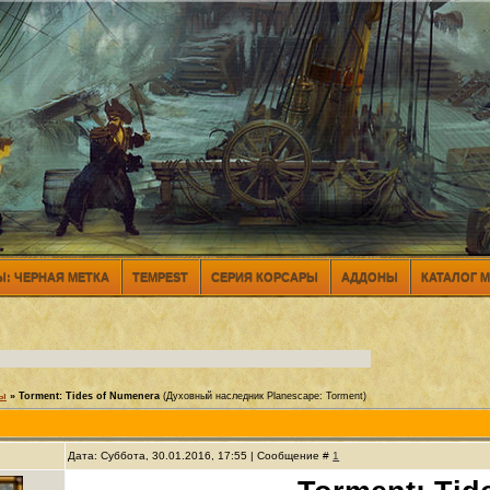
: ЧЕРНАЯ МЕТКА
TEMPEST
СЕРИЯ КОРСАРЫ
АДДОНЫ
КАТАЛОГ 
ры
»
Torment: Tides of Numenera
(Духовный наследник Planescape: Torment)
Дата: Суббота, 30.01.2016, 17:55 | Сообщение #
1