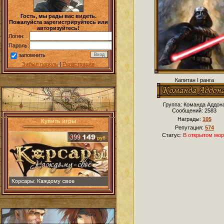
Гость, мы рады вас видеть.
Пожалуйста зарегистрируйтесь или
авторизуйтесь!
Логин:
Пароль:
запомнить
Забыл пароль
|
Регистрация
Капитан I ранга
Группа: Команда Аддон
Сообщений:
2583
Награды:
105
Купить игры
Репутация:
574
Статус:
В открытом мор