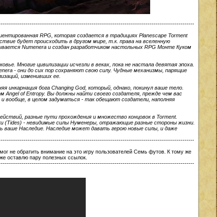
-----------------------------------------------------------------------------------------------------
риентированная RPG, которая создается в традициях Planescape Torment
йствие будет происходить в другом мире, т.к. права на вселенную
называется Numenera и создан разработчиком настольных RPG Монте Куком
овье. Многие цивилизации исчезли в веках, пока не настала девятая эпоха.
nera - они до сих пор сохраняют свою силу. Чудные механизмы, парящие
изаций, изменивших ее.
няя инкарнация бога Changing God, который, однако, покинул ваше тело.
 Angel of Entropy. Вы должны найти своего создателя, прежде чем вас
и вообще, в целом задуматься - так обещают создатели, наполняя
йствий, разные пути прохождения и множество концовок в Torment.
ки (Tides) - невидимые силы Нуменеры, отражающие разные стороны жизни.
ь ваше Наследие. Наследие может давать герою новые силы, и даже
-----------------------------------------------------------------------------------------------------
мог не обратить внимание на это игру пользователей Семь футов. К тому же
иже оставлю пару полезных ссылок.
-----------------------------------------------------------------------------------------------------