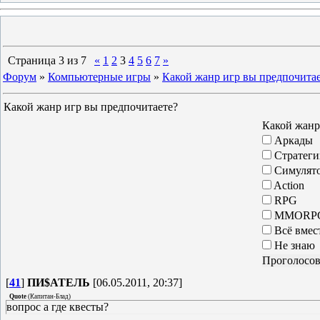
Страница
3
из
7
«
1
2
3
4
5
6
7
»
Форум
»
Компьютерные игры
»
Какой жанр игр вы предпочита
Какой жанр игр вы предпочитаете?
Какой жанр
Аркады
Стратеги
Симулят
Action
RPG
MMORP
Всё вмес
Не знаю
[
41
]
ПИ$АТЕЛЬ
[06.05.2011, 20:37]
Quote
(
Капитан-Блад
)
вопрос а где квесты?