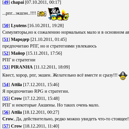
[
49
]
chapai
[07.10.2011, 00:17]
...рпг...экшэн..!!!!
[
50
]
Lyutens
[16.10.2011, 19:28]
Симуляторы,но к сожалению нормальных мало и в основном а
[
51
]
Мародер
[21.10.2011, 01:45]
предпочитаю РПГ, но и стратегиями увлекаюсь
[
52
]
Майор
[15.11.2011, 17:56]
РПГ и стратегии
[
53
]
PIRANHA
[11.12.2011, 18:09]
Квест, хорор, рпг, экшен. Желательно всё вместе и сразу!!!
[
54
]
Attila
[17.12.2011, 15:46]
Я предпочитаю RPG и стратегии.
[
55
]
Crow
[17.12.2011, 15:48]
РПГ и некоторые Акшены. Но таких очень мало.
[
56
]
Attila
[18.12.2011, 00:27]
Crow
, Да, действительно, редко можно увидеть что-то стоящее!
[
57
]
Crow
[18.12.2011, 11:40]