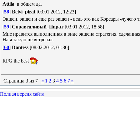
Attila
, в общем да.
[
58
]
Belyi_pirat
[03.01.2012, 12:23]
Экшен, экшен и еще раз экшен - ведь это как Корсары -лучего т
[
59
]
Справедливый_Пират
[03.01.2012, 18:58]
Мне нравится выполненная в виде экшена стратегия, сделанная
На я такую не встречал.
[
60
]
Dantess
[08.02.2012, 01:36]
RPG the best
Страница
3
из
7
«
1
2
3
4
5
6
7
»
Полная версия сайта