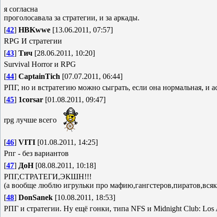
я согласна
проголосавала за стратегии, и за аркады.
[
42
]
HBKwwe
[13.06.2011, 07:57]
RPG И стратегии
[
43
]
Тич
[28.06.2011, 10:20]
Survival Horror и RPG
[
44
]
CaptainTich
[07.07.2011, 06:44]
РПГ, но и встратегию можно сыграть, если она нормальная, и act
[
45
]
1corsar
[01.08.2011, 09:47]
rpg лучше всего
[
46
]
VITI
[01.08.2011, 14:25]
Рпг - без вариантов
[
47
]
ДоН
[08.08.2011, 10:18]
РПГ,СТРАТЕГИ,ЭКШН!!!
(а вообще люблю игрульки про мафию,гангстеров,пиратов,всяки
[
48
]
DonSanek
[10.08.2011, 18:53]
РПГ и стратегии. Ну ещё гонки, типа NFS и Midnight Club: Los 