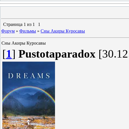
Страница
1
из
1
1
Форум
»
Фильмы
»
Сны Акиры Куросавы
Сны Акиры Куросавы
[
1
]
Pustotaparadox
[30.12