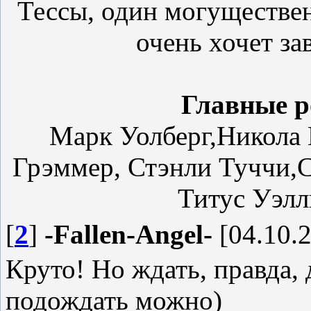
Тессы, один могуществен
очень хочет за
Главные р
Марк Уолберг,Никола 
Грэммер, Стэнли Туччи,
Титус Уэлл
[
2
]
-Fallen-Angel-
[04.10.2
Круто! Но ждать, правда, 
подождать можно)