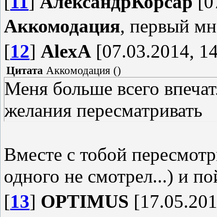
[
11
]
АлександрКорсар
[0
Аккомодация
, первый м
[
12
]
AlexA
[07.03.2014, 14
Цитата
Аккомодация
(
)
Меня больше всего впечат
желания пересматривать
Вместе с тобой пересмотр
одного не смотрел...) и п
[
13
]
OPTIMUS
[17.05.201