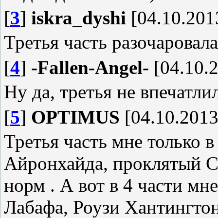
[
3
]
iskra_dyshi
[04.10.201
Третья часть разочаровала
[
4
]
-Fallen-Angel-
[04.10.2
Ну да, третья не впечатли
[
5
]
OPTIMUS
[04.10.2013
Третья часть мне только в
Айронхайда, проклятый С
норм . А вот в 4 части м
Лабафа, Роузи Хантингтон 