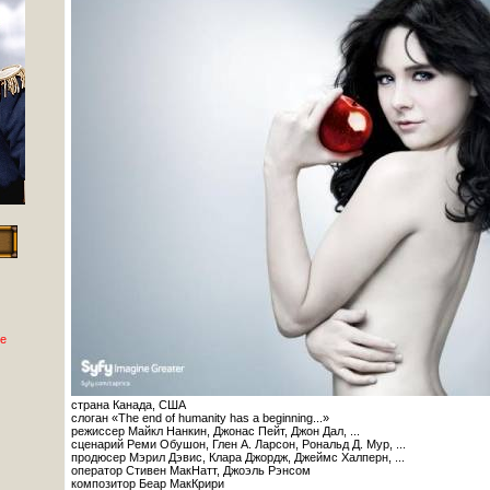
е
страна Канада, США
слоган «The end of humanity has a beginning...»
режиссер Майкл Нанкин, Джонас Пейт, Джон Дал, ...
сценарий Реми Обушон, Глен А. Ларсон, Рональд Д. Мур, ...
продюсер Мэрил Дэвис, Клара Джордж, Джеймс Халперн, ...
оператор Стивен МакНатт, Джоэль Рэнсом
композитор Беар МакКрири