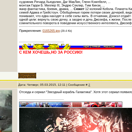
художник Ричард Хьюдолин, Даг МакЛин, Гленн Кэмпбелл, ...
монтаж Гарри Б. Миллер III, Эндрю Секлир, Тим Кинзи, ...
жанр фантастика, боевик, драма, ...
Сюжет
12 колоний Кобола. Планета К
семей Адама и Грейстоун. Обобщённые горем потери своих дочерей, вид
понимают, что едва находят в себе силы жить. В отчаянии, Дэниэл отдаё
одной цели: вернуть свою дочку, а заодно и дочь Джозефа, к жизни. Пос
сомнительного поворота в поведении искусственного интеллекта, Джозеф
Прикрепления:
0165265.jpg
(29.4 Kb)
С КЕМ ХОЧЕШЬ,НО ЗА РОССИЮ!
Дата: Четверг, 05.03.2015, 12:11 | Сообщение #
2
Отсюда и сериал "Звездный корабль Галактика". Хотя этот сериал появилс