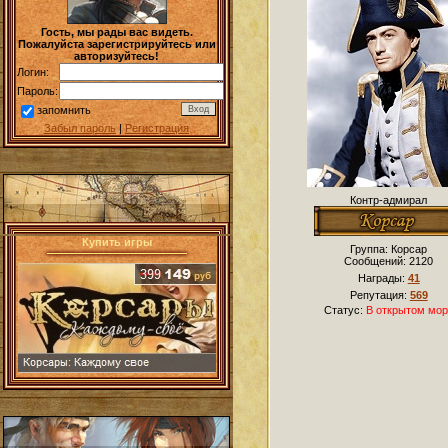
Гость, мы рады вас видеть.
Пожалуйста зарегистрируйтесь или
авторизуйтесь!
Логин:
Пароль:
запомнить
Забыл пароль
|
Регистрация
Контр-адмирал
Купить игры
Группа: Корсар
Сообщений:
2120
Награды:
41
Репутация:
569
Статус:
В открытом мор