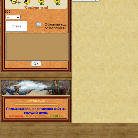
[Смайлы чата]
500
Статистика
Пользователи, посетившие сайт за
текущий день:
korsary4
,
Badr
,
Ветерок
,
LenkaLan