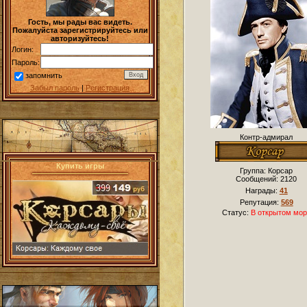
Гость, мы рады вас видеть.
Пожалуйста зарегистрируйтесь или
авторизуйтесь!
Логин:
Пароль:
запомнить
Забыл пароль
|
Регистрация
Контр-адмирал
Купить игры
Группа: Корсар
Сообщений:
2120
Награды:
41
Репутация:
569
Статус:
В открытом мор