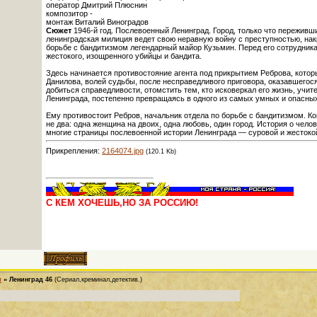
оператор Дмитрий Плюснин
композитор -
монтаж Виталий Виноградов
Сюжет
1946-й год. Послевоенный Ленинград. Город, только что переживш
ленинградская милиция ведет свою неравную войну с преступностью, нак
борьбе с бандитизмом легендарный майор Кузьмин. Перед его сотрудни
жестокого, изощренного убийцы и бандита.
Здесь начинается противостояние агента под прикрытием Реброва, котор
Данилова, волей судьбы, после несправедливого приговора, оказавшегося 
добиться справедливости, отомстить тем, кто исковеркал его жизнь, уч
Ленинграда, постепенно превращаясь в одного из самых умных и опасны
Ему противостоит Ребров, начальник отдела по борьбе с бандитизмом. Ког
не два: одна женщина на двоих, одна любовь, один город. История о че
многие страницы послевоенной истории Ленинграда — суровой и жестоко
Прикрепления:
2164074.jpg
(120.1 Kb)
С КЕМ ХОЧЕШЬ,НО ЗА РОССИЮ!
ы
»
Ленинград 46
(Сериал,креминал,детектив.)