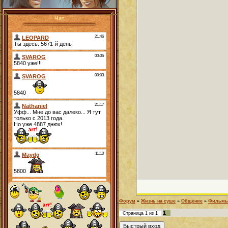
Чат
Форум
»
Жизнь на суше
»
Общение
»
Фильм
1
Страница
1
из
1