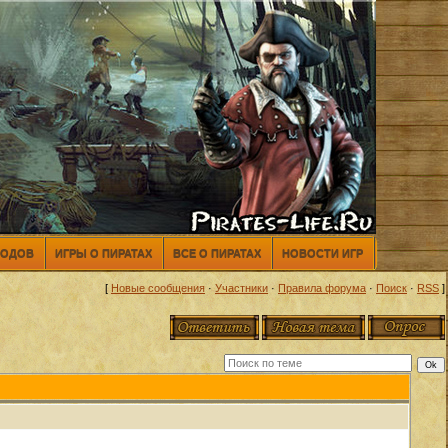
МОДОВ
ИГРЫ О ПИРАТАХ
ВСЕ О ПИРАТАХ
НОВОСТИ ИГР
[
Новые сообщения
·
Участники
·
Правила форума
·
Поиск
·
RSS
]