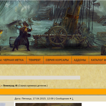
: ЧЕРНАЯ МЕТКА
TEMPEST
СЕРИЯ КОРСАРЫ
АДДОНЫ
КАТАЛОГ 
ы
»
Ленинград 46
(Сериал,креминал,детектив.)
Дата: Пятница, 17.04.2015, 12:09 | Сообщение #
1