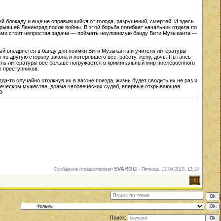
ий блокаду и еще не оправившийся от голода, разрушений, смертей. И здесь
рывшей Ленинград после войны. В этой борьбе погибает начальник отдела по
ками стоит непростая задача — поймать неуловимую банду Вити Музыканта —
ый внедряется в банду для поимки Вити Музыканта и учителя литературы
по другую сторону закона и потерявшего все: работу, жену, дочь. Пытаясь
итель литературы все больше погружается в криминальный мир послевоенного
х преступников.
да-то случайно столкнув их в вагоне поезда, жизнь будет сводить их не раз и
ловеческом мужестве, драма человеческих судеб, впервые открывающая
й.
SVAROG
Сообщение отредактировал
-
Пятница, 17.04.2015, 12:10
Поиск: