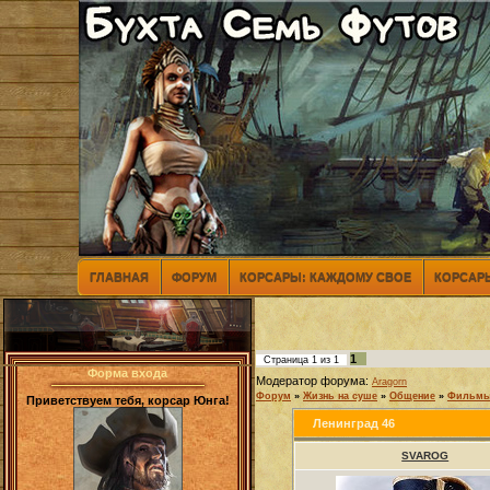
ГЛАВНАЯ
ФОРУМ
КОРСАРЫ: КАЖДОМУ СВОЕ
КОРСАРЫ
1
Страница
1
из
1
Форма входа
Модератор форума:
Aragorn
Форум
»
Жизнь на суше
»
Общение
»
Фильм
Приветствуем тебя, корсар Юнга!
Ленинград 46
SVAROG