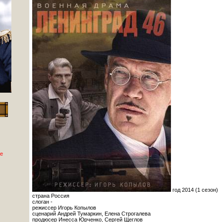
е
год 2014 (1 сезон)
страна Россия
слоган -
режиссер Игорь Копылов
сценарий Андрей Тумаркин, Елена Строгалева
продюсер Инесса Юрченко, Сергей Щеглов