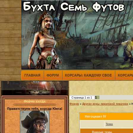
ГЛАВНАЯ
ФОРУМ
КОРСАРЫ: КАЖДОМУ СВОЕ
КОРСАРЫ
1
Страница
1
из
1
Форма входа
Форум
»
Другие игры пиратской тематики
»
Н
Приветствуем тебя, корсар Юнга!
Негоциант IV
Тема
Важные темы