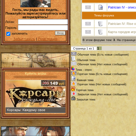
Patrician IV - опи
Гость, мы рады вас видеть.
Пожалуйста зарегистрируйтесь или
Темы форума
авторизуйтесь!
Логин:
Patrician IV: Rise 
Пароль:
Карта городов иг
запомнить
Забыл пароль
|
Регистрация
В этом форуме тем:
3
. На странице
1
Страница
1
из
1
Обычная тема (Есть новые сообщения)
Обычная тема
Обычная тема (Нет новых сообщений)
Тема - опрос
Купить игры
Горячая тема (Есть новые сообщения)
Важная тема
Горячая тема (Нет новых сообщений)
Горячая тема
Закрытая тема (Нет новых сообщений)
Закрытая тема