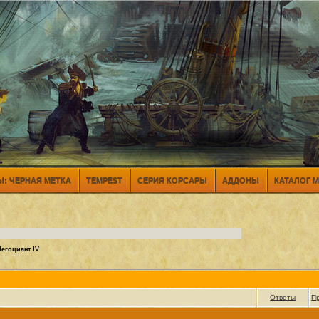
: ЧЕРНАЯ МЕТКА
TEMPEST
СЕРИЯ КОРСАРЫ
АДДОНЫ
КАТАЛОГ 
егоциант IV
Ответы
П