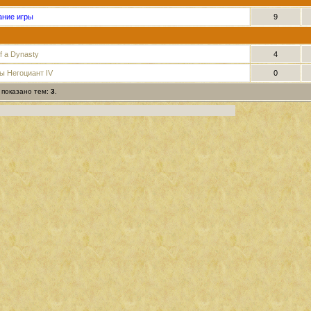
сание игры
9
of a Dynasty
4
ры Негоциант IV
0
 показано тем:
3
.