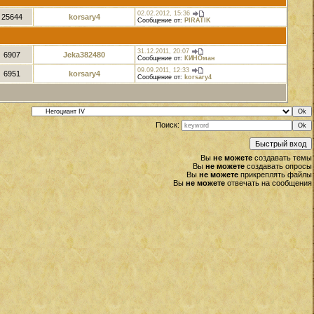
02.02.2012, 15:36
25644
korsary4
Сообщение от:
PIRATIK
31.12.2011, 20:07
6907
Jeka382480
Сообщение от:
КИНОман
09.09.2011, 12:33
6951
korsary4
Сообщение от:
korsary4
Поиск:
Вы
не можете
создавать темы
Вы
не можете
создавать опросы
Вы
не можете
прикреплять файлы
Вы
не можете
отвечать на сообщения