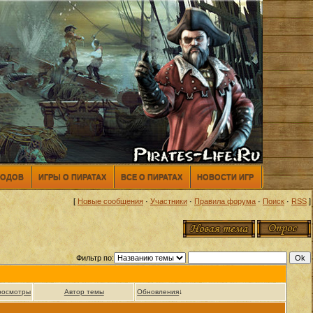
МОДОВ
ИГРЫ О ПИРАТАХ
ВСЕ О ПИРАТАХ
НОВОСТИ ИГР
[
Новые сообщения
·
Участники
·
Правила форума
·
Поиск
·
RSS
]
Фильтр по:
росмотры
Автор темы
Обновления
↓