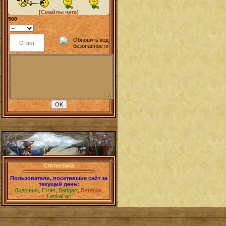
[Смайлы чата]
500
Статистика
Пользователи, посетившие сайт за
текущий день:
Лодочник
,
Erran
,
Badgert
,
Ветерок
,
LenkaLan