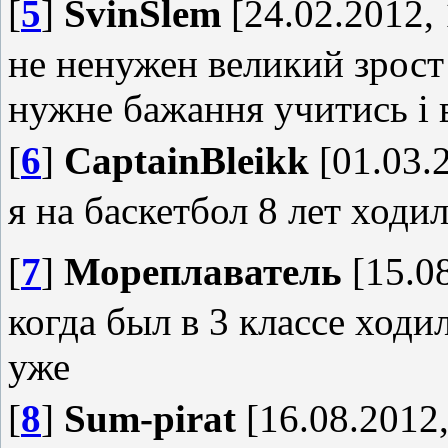
[
5
]
SvinSlem
[24.02.2012, 
не ненужен великий зрост
нужне бажання учитись і в
[
6
]
CaptainBleikk
[01.03.2
я на баскетбол 8 лет ходи
[
7
]
Мореплаватель
[15.08
когда был в 3 классе ходи
уже
[
8
]
Sum-pirat
[16.08.2012,