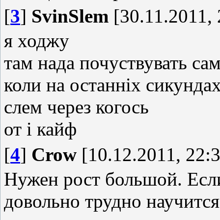
[
3
]
SvinSlem
[30.11.2011, 
я ходжу
там нада почуствувать са
коли на останніх сикундах
слем через когось
от і кайф
[
4
]
Crow
[10.12.2011, 22:3
Нужен рост большой. Если
довольно трудно научится