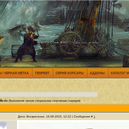
: ЧЕРНАЯ МЕТКА
TEMPEST
СЕРИЯ КОРСАРЫ
АДДОНЫ
КАТАЛОГ 
Йо-йо
(Выполнение трюков специальным спортивным снарядом)
Дата: Воскресенье, 16.08.2015, 12:22 | Сообщение #
1