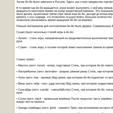
Затем йо-йо было завезено в Россию. Здесь оно стало предметом торговл
В то время как йо-йо вращается, игрок может выполнять с ней ряд трюков
вращаться некоторое время на конце размотанной веревки. Это называлось
было делать лупинговые трюки (при такой игре йо-йо, доходя до конца ве
крепить к оси снаряда, это позволяло осуществлять большее количество 
позволяли увеличивать время вращения йо-йо на веревке.
Раньше материалом для изготовления йо-йо было дерево. Современные йо
Существуют несколько стилей игры в йо-йо:
• Лупинг - стиль игры, направленный на продолжительное выполнение тр
руки.
• Стринг - стиль игры, в основе которой лежит выполнение трюков во время
Стринг-трюки:
• Маунты (англ. mount - опора, подставка) Стиль, при котором йо-йо лови
• Ласерейшены (англ. laceration - разрыв, рваная рана) Стиль, при которо
• Хопы (англ. hop - прыжок) Вид трюка, при котором йо-йо подлетает от ре
• Випы (англ. whip - кнут, удар кнутом) Вид трюка, при котором подкруч
• Суисайды (англ. suicide - самоубийство) Стиль, при котором йо-йо, н
руки.
• Слэки (англ. slack - провисшая верёвка) После «маунта» часть верёвки
вокруг места захвата.
• Гринды (грайнды) (англ. grind - скрежет) Трюк, при исполнении которог