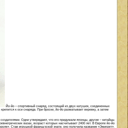
Йо-йо – спортивный снаряд, состоящий из двух катушек, соединенных
крепится к оси снаряда. При броске, йо-йо разматывает веревку, а затем
 создателями. Одни утверждают, что его придумали японцы, другие – китайцы.
древнегреческих вазах, возраст которых насчитывает 2400 лет. В Европе йо-йо
ероле». Став игрушкой французской знати, оно получила название «Эмигрет».