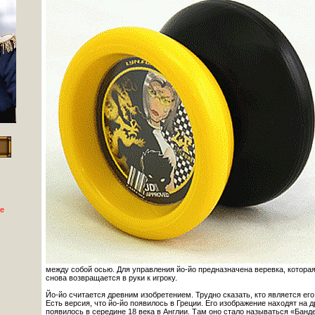
е
между собой осью. Для управления йо-йо предназначена веревка, которая 
снова возвращается в руки к игроку.
Йо-йо считается древним изобретением. Трудно сказать, кто является его
Есть версия, что йо-йо появилось в Греции. Его изображение находят на 
появилось в середине 18 века в Англии. Там оно стало называться «Банд