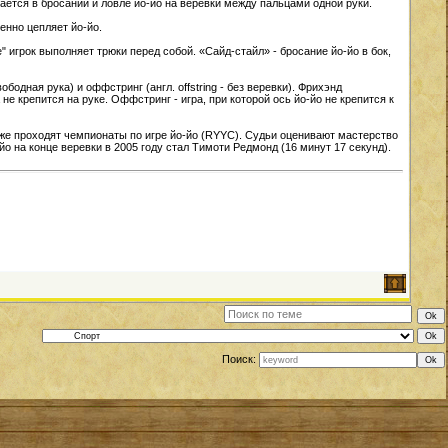
ючается в бросании и ловле йо-йо на веревки между пальцами одной руки.
менно цепляет йо-йо.
" игрок выполняет трюки перед собой. «Сайд-стайл» - бросание йо-йо в бок,
бодная рука) и оффстринг (англ. offstring - без веревки). Фрихэнд
не крепится на руке. Оффстринг - игра, при которой ось йо-йо не крепится к
кже проходят чемпионаты по игре йо-йо (RYYC). Судьи оценивают мастерство
 на конце веревки в 2005 году стал Тимоти Редмонд (16 минут 17 секунд).
Поиск: