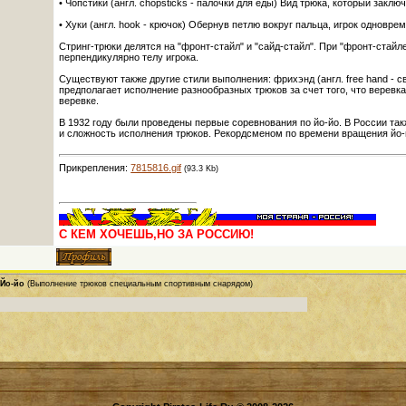
• Чопстики (англ. chopsticks - палочки для еды) Вид трюка, который закл
• Хуки (англ. hook - крючок) Обернув петлю вокруг пальца, игрок одновре
Стринг-трюки делятся на "фронт-стайл" и "сайд-стайл". При "фронт-стайле
перпендикулярно телу игрока.
Существуют также другие стили выполнения: фрихэнд (англ. free hand - сво
предполагает исполнение разнообразных трюков за счет того, что веревка 
веревке.
В 1932 году были проведены первые соревнования по йо-йо. В России та
и сложность исполнения трюков. Рекордсменом по времени вращения йо-йо
Прикрепления:
7815816.gif
(93.3 Kb)
С КЕМ ХОЧЕШЬ,НО ЗА РОССИЮ!
Йо-йо
(Выполнение трюков специальным спортивным снарядом)