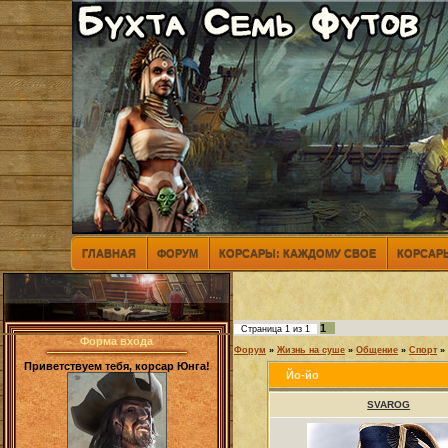
ГЛАВНАЯ
ФОРУМ
КОРСАРЫ: КАЖДОМУ СВОЕ
КОРСАРЫ
1
Страница
1
из
1
Форма входа
Форум
»
Жизнь на суше
»
Общение
»
Спорт
»
Приветствуем тебя, корсар Юнга!
Йо-йо
SVAROG