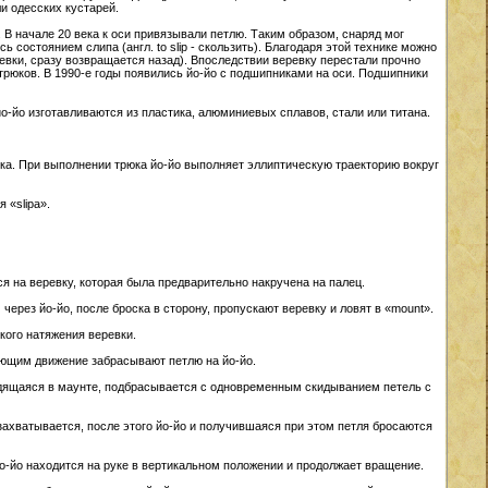
и одесских кустарей.
. В начале 20 века к оси привязывали петлю. Таким образом, снаряд мог
 состоянием слипа (англ. to slip - скользить). Благодаря этой технике можно
ревки, сразу возвращается назад). Впоследствии веревку перестали прочно
трюков. В 1990-е годы появились йо-йо с подшипниками на оси. Подшипники
-йо изготавливаются из пластика, алюминиевых сплавов, стали или титана.
юка. При выполнении трюка йо-йо выполняет эллиптическую траекторию вокруг
 «slipа».
тся на веревку, которая была предварительно накручена на палец.
м через йо-йо, после броска в сторону, пропускают веревку и ловят в «mount».
зкого натяжения веревки.
ивающим движение забрасывают петлю на йо-йо.
аходящаяся в маунте, подбрасывается с одновременным скидыванием петель с
 захватывается, после этого йо-йо и получившаяся при этом петля бросаются
о йо-йо находится на руке в вертикальном положении и продолжает вращение.