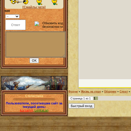
[Смайлы чата]
500
Форум
»
Жизнь на суше
»
Общение
»
Спорт
»
Статистика
1
Страница
1
из
1
Пользователи, посетившие сайт за
текущий день:
korsary4
,
LenkaLan