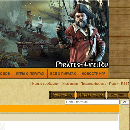
МОДОВ
ИГРЫ О ПИРАТАХ
ВСЕ О ПИРАТАХ
НОВОСТИ ИГР
[
Новые сообщения
·
Участники
·
Правила форума
·
Поиск
·
RSS
]