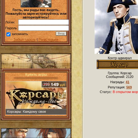
Гость, мы рады вас видеть.
Пожалуйста зарегистрируйтесь или
авторизуйтесь!
Логин:
Пароль:
запомнить
Забыл пароль
|
Регистрация
Контр-адмирал
Группа: Корсар
Купить игры
Сообщений:
2120
Награды:
41
Репутация:
569
Статус:
В открытом мор