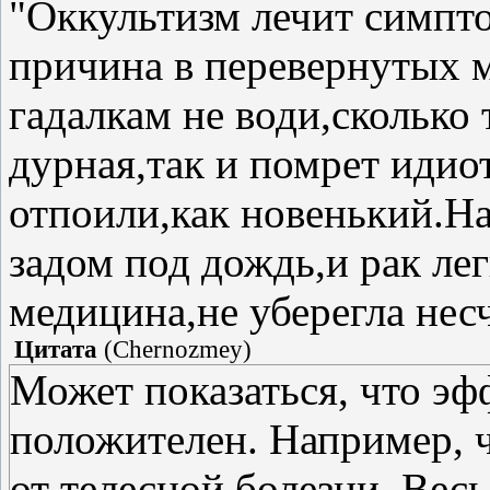
"Оккультизм лечит симпто
причина в перевернутых м
гадалкам не води,сколько 
дурная,так и помрет идио
отпоили,как новенький.Н
задом под дождь,и рак ле
медицина,не уберегла нес
Цитата
(
Chernozmey
)
Может показаться, что эф
положителен. Например, 
от телесной болезни. Весь