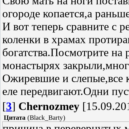
Свою мать на ноги постави
огороде копается,а раньше
И вот теперь сравните с 
коленки в храмах протира
богатства.Посмотрите на 
монастырях закрыли,мног
Ожиревшие и слепые,все к
еле передвигают.Одни пус
[
3
]
Chernozmey
[15.09.20
Цитата
(
Black_Barty
)
причина в перевернутых м