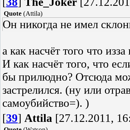
[
38
]
The_Joker
[27.12.201
Quote
(
Attila
)
Он никогда не имел склон
а как насчёт того что изз
И как насчёт того, что ес
бы прилюдно? Отсюда мож
застрелился. (ну или отрав
самоубийство=). )
[
39
]
Attila
[27.12.2011, 16
Quote
(
Watson
)