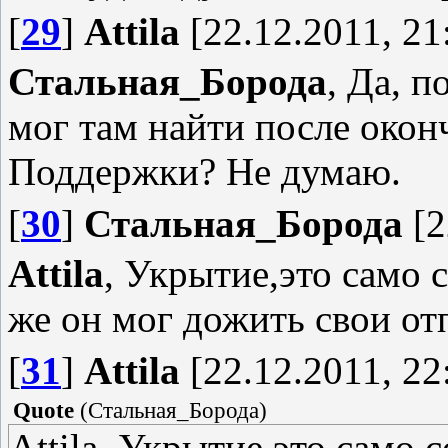
[
29
]
Attila
[22.12.2011, 21
Стальная_Борода
, Да, п
мог там найти после око
Поддержки? Не думаю.
[
30
]
Стальная_Борода
[2
Attila
, Укрытие,это само 
же он мог дожить свои от
[
31
]
Attila
[22.12.2011, 22
Quote
(
Стальная_Борода
)
Attila, Укрытие,это само 