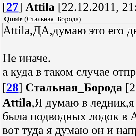
[
27
]
Attila
[22.12.2011, 21
Quote
(
Стальная_Борода
)
Attila,ДА,думаю это его 
Не иначе.
а куда в таком случае отп
[
28
]
Стальная_Борода
[2
Attila
,Я думаю в ледник,я
была подводных лодок в А
вот туда я думаю он и нап