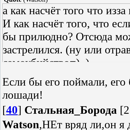
а как насчёт того что из
И как насчёт того, что ес
бы прилюдно? Отсюда мож
застрелился. (ну или отрав
самоубийство=). )
Если бы его поймали, его 
лошади!
[
40
]
Стальная_Борода
[2
Watson
,НЕт вряд ли,он я