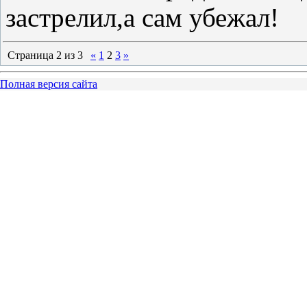
застрелил,а сам убежал!
Страница
2
из
3
«
1
2
3
»
Полная версия сайта