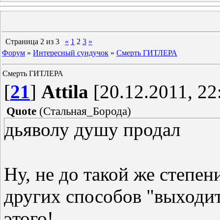
Страница
2
из
3
«
1
2
3
»
Форум
»
Интересный сундучок
»
Смерть ГИТЛЕРА
Смерть ГИТЛЕРА
[
21
]
Attila
[20.12.2011, 22
Quote
(
Стальная_Борода
)
дьяволу душу продал
Ну, не до такой же степен
других способов "выходи
этого!