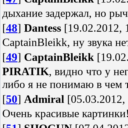
дыхание задержал, но рыч
[
48
]
Dantess
[19.02.2012, 
CaptainBleikk, ну звука не
[
49
]
CaptainBleikk
[19.02
PIRATIK
, видно что у н
либо я не понимаю в чем 
[
50
]
Admiral
[05.03.2012,
Очень красивые картинки