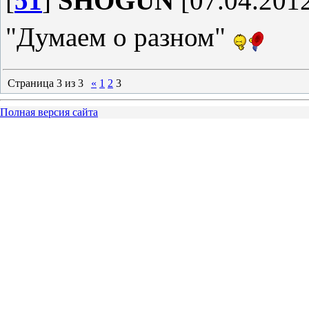
[
51
]
SHOGUN
[07.04.2012
"Думаем о разном"
Страница
3
из
3
«
1
2
3
Полная версия сайта