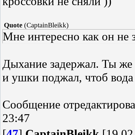
кроссовки не сняли ))
Quote
(
CaptainBleikk
)
Мне интересно как он не 
Дыхание задержал. Ты ж
и ушки поджал, чтоб вода
Сообщение отредактиров
23:47
[
47
]
CaptainBleikk
[19.02