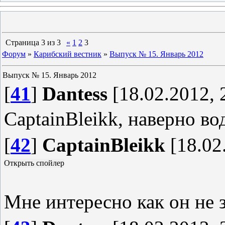
Страница
3
из
3
«
1
2
3
Форум
»
Карибский вестник
»
Выпуск № 15. Январь 2012
Выпуск № 15. Январь 2012
[
41
]
Dantess
[18.02.2012, 
CaptainBleikk, наверно в
[
42
]
CaptainBleikk
[18.02
Мне интересно как он не 