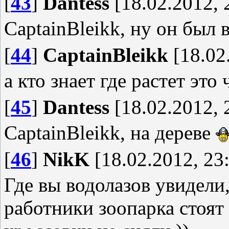
[
43
]
Dantess
[18.02.2012, 
CaptainBleikk, ну он был
[
44
]
CaptainBleikk
[18.02
а кто знает где растет это
[
45
]
Dantess
[18.02.2012, 
CaptainBleikk, на дереве
[
46
]
NikK
[18.02.2012, 23
Где вы водолазов увидели
работники зоопарка стоят 