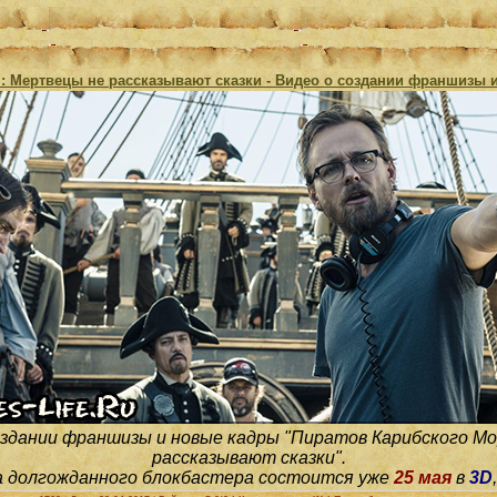
: Мертвецы не рассказывают сказки - Видео о создании франшизы 
оздании франшизы и новые кадры "Пиратов Карибского М
рассказывают сказки".
 долгожданного блокбастера состоится уже
25 мая
в
3D