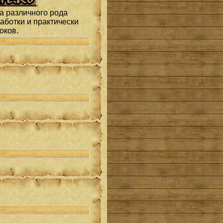
за различного рода
аботки и практически
роков
.