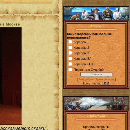
а в Москве
Опрос
Какие Корсары вам больше
понравились?
Корсары
Корсары 2
Корсары 3
Корсары ВЛ
Корсары ГПК
Проклятые Судьбой
[
·
]
Результаты
Архив опросов
Всего ответов:
12213
Статистика
Бросили якорь:
11
ассказывают сказки".