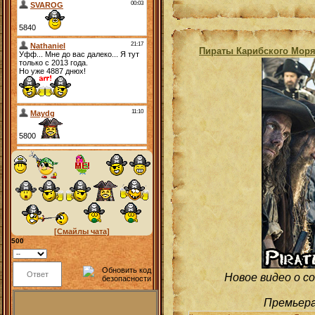
Пираты Карибского Моря
[Смайлы чата]
500
Новое видео о с
Премьера