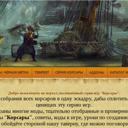
: ЧЕРНАЯ МЕТКА
TEMPEST
СЕРИЯ КОРСАРЫ
АДДОНЫ
КАТАЛОГ 
Добро пожаловать на портал, посвящённый серии игр "Корсары".
 собрания всех корсаров в одну эскадру, дабы сплотит
ценящих эту серию игр.
раны многие моды, тщательно отобранные и проверен
ы "
Корсары"
, советы, коды к игре, уроки по создани
е обойдёте стороной нашу таверну, где можно поговор