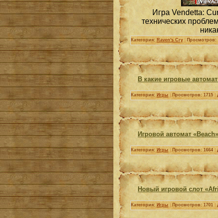
Игра Vendetta: Cu
технических проблем
ника
Категория:
Raven's Cry
|
Просмотров: 
В какие игровые автомат
Категория:
Игры
|
Просмотров: 1715
|
Игровой автомат «Beach»
Категория:
Игры
|
Просмотров: 1664
|
Новый игровой слот «Аfri
Категория:
Игры
|
Просмотров: 1701
|