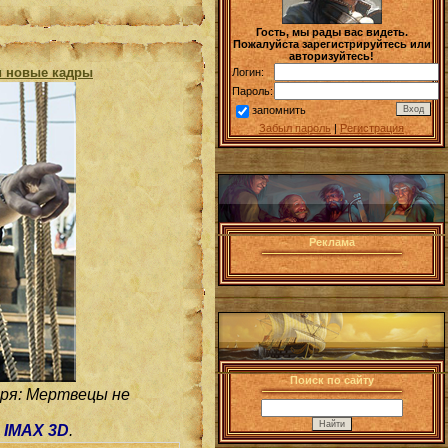
Гость, мы рады вас видеть.
Пожалуйста зарегистрируйтесь или
авторизуйтесь!
и новые кадры
Логин:
Пароль:
запомнить
Забыл пароль
|
Регистрация
Реклама
Поиск по сайту
оря: Мертвецы не
,
IMAX 3D
.