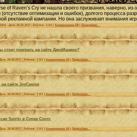
rse of Raven’s Cry не нашла своего призвания, наверно, из-
 (отсутствие оптимизации и ошибок), долгого процесса разр
кой рекламной кампании. Но она заслуживает внимания иг
2816
|
Дата:
28.04.2017
|
Рейтинг: 5.0/2 |
Комментарии (3)
|
Подробнее...
ы стоит поиграть на сайте ДжойКазино?
Дата:
28.04.2017
|
Рейтинг: 5.0/1 |
Комментарии (0)
|
Подробнее...
 на сайте JoyCasino
Дата:
28.04.2017
|
Рейтинг: 5.0/1 |
Комментарии (0)
|
Подробнее...
can Spirit» в Супер Слотс
Дата:
28.04.2017
|
Рейтинг: 5.0/1 |
Комментарии (0)
|
Подробнее...