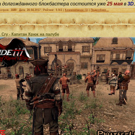
 долгожданного блокбастера состоится уже
25 мая
в
3D
отров: 1680
|
Дата:
28.04.2017
|
Рейтинг: 5.0/2 |
Комментарии (1)
|
Подробнее...
s Cry - Капитан Крюк на палубе