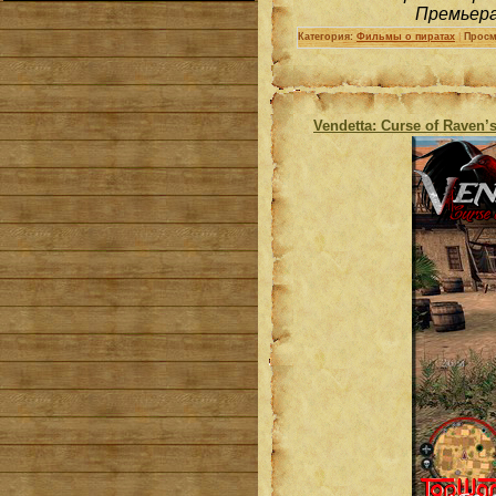
Премьера
Категория:
Фильмы о пиратах
|
Просм
Vendetta: Curse of Raven’