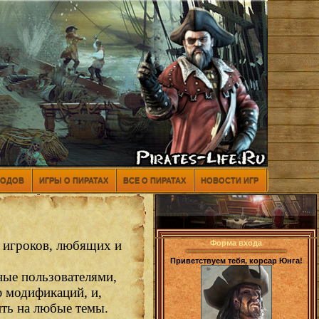
МОДОВ
ИГРЫ О ПИРАТАХ
ВСЕ О ПИРАТАХ
НОВОСТИ ИГР
ь игроков, любящих и
Форма входа
Приветствуем тебя, корсар Юнга!
ные пользователями,
ю модификаций, и,
ить на любые темы.