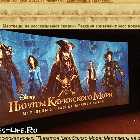
отров: 1768
|
Дата:
28.04.2017
|
Рейтинг: 5.0/2 |
Комментарии (1)
|
Подробнее...
 Мертвецы не рассказывают сказки - Реакция зрителей пресс показ
сс-показ новых "Пиратов Карибского Моря: Мертвецы не р