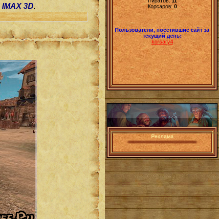
Пиратов:
11
,
IMAX 3D
.
Корсаров:
0
Пользователи, посетившие сайт за
текущий день:
korsary4
Реклама