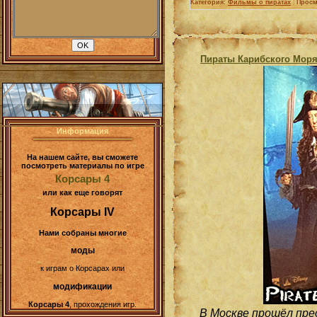
Категория:
Фильмы о пиратах
|
Просм
Пираты Карибского Моря:
Информация
На нашем сайте, вы сможете
посмотреть материалы по игре
Корсары 4
или как еще говорят
Корсары IV
Нами собраны многие
моды
к играм о Корсарах или
модификации
Корсары 4
, прохождения игр.
В Москве прошёл пре