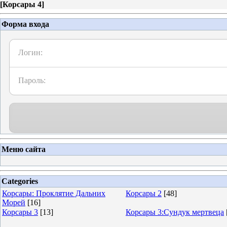
[
Корсары 4
]
Форма входа
Логин:
Пароль:
Меню сайта
Categories
Корсары: Проклятие Дальних
Корсары 2
[48]
Морей
[16]
Корсары 3
[13]
Корсары 3:Сундук мертвеца