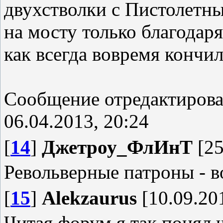
двухстволки с Пистолетн
на мосту только благодар
как всегда вовремя кончи
Сообщение отредактиров
06.04.2013, 20:24
[
14
]
Джетроу_ФлИнТ
[25
Револьверные патроны - в
[
15
]
Alekzaurus
[10.09.201
Читая форум я так понял 