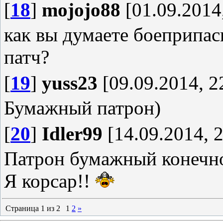
[
18
]
mojojo88
[01.09.2014
как вы думаете боеприпас
патч?
[
19
]
yuss23
[09.09.2014, 2
Бумажный патрон)
[
20
]
Idler99
[14.09.2014, 2
Патрон бумажный конечно)
Я корсар!!
Страница
1
из
2
1
2
»