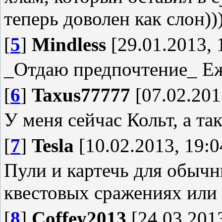
теперь доволен как слон))
[
5
]
Mindless
[29.01.2013, 
_Отдаю предпочтение_ Еж
[
6
]
Taxus77777
[07.02.201
У меня сейчас Кольт, а та
[
7
]
Tesla
[10.02.2013, 19:0
Пули и картечь для обычн
квестовых сражениях или 
[
8
]
Coffey2013
[24.03.2013