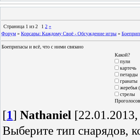
Страница
1
из
2
1
2
»
Форум
»
Корсары: Каждому Своё - Обсуждение игры
»
Боеприпа
Боеприпасы и всё, что с ними связано
Какой?
пули
картечь
петарды
гранаты
жеребья 
стрелы
[
1
]
Nathaniel
[22.01.2013,
Выберите тип снарядов, 