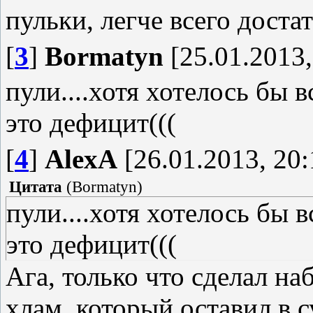
пульки, легче всего достат
[
3
]
Bormatyn
[25.01.2013,
пули....хотя хотелось бы 
это дефицит(((
[
4
]
AlexA
[26.01.2013, 20:
Цитата
(
Bormatyn
)
пули....хотя хотелось бы 
это дефицит(((
Ага, только что сделал на
хлам, который оставил в с