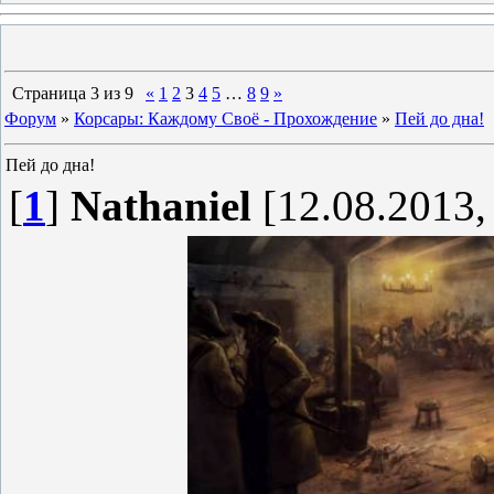
Страница
3
из
9
«
1
2
3
4
5
…
8
9
»
Форум
»
Корсары: Каждому Своё - Прохождение
»
Пей до дна!
Пей до дна!
[
1
]
Nathaniel
[12.08.2013,