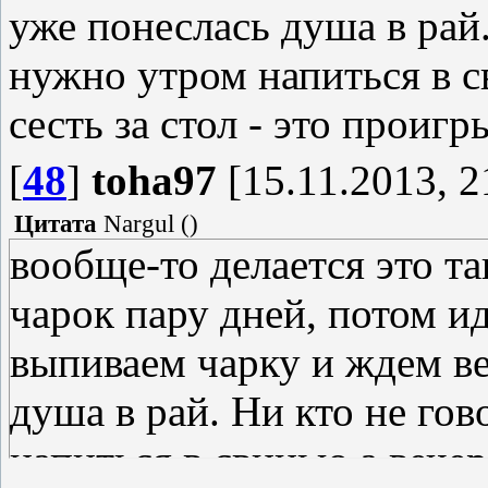
уже понеслась душа в рай.
нужно утром напиться в с
сесть за стол - это проигр
[
48
]
toha97
[15.11.2013, 2
Цитата
Nargul
(
)
вообще-то делается это та
чарок пару дней, потом и
выпиваем чарку и ждем ве
душа в рай. Ни кто не гов
напиться в свинью а вечер