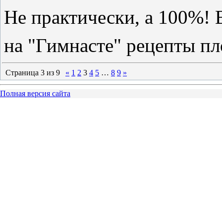
Не практически, а 100%! В
на "Гимнасте" рецепты п
Страница
3
из
9
«
1
2
3
4
5
…
8
9
»
Полная версия сайта