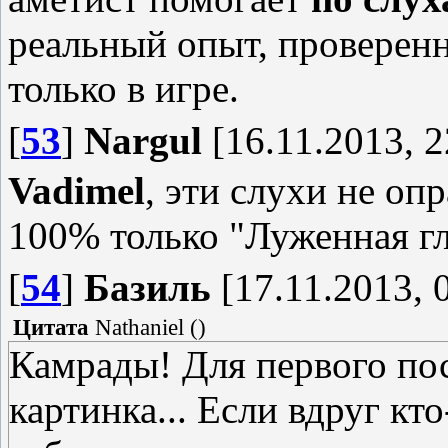
реальный опыт, проверенн
только в игре.
[
53
]
Nargul
[16.11.2013, 2
Vadimel
, эти слухи не оп
100% только "Луженная гл
[
54
]
Базиль
[17.11.2013, 
Цитата
Nathaniel
(
)
Камрады! Для первого по
картинка... Если вдруг кт