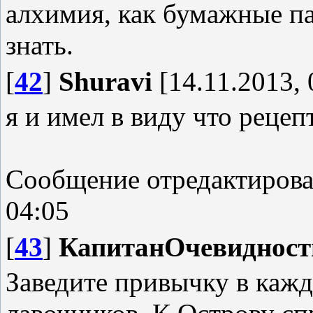
алхимия, как бумажные па
знать.
[
42
]
Shuravi
[14.11.2013, 
я и имел в виду что рецеп
Сообщение отредактиров
04:05
[
43
]
КапитанОчевидност
Заведите привычку в каж