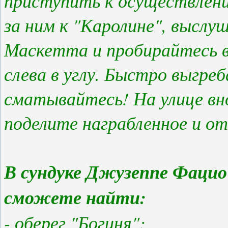
приступить к осуществлени
за ним к "Каролине", выслу
Маскетта и пробирайтесь 
слева в углу. Быстро выгре
сматывайтесь! На улице вн
поделите награбленное и от
В сундуке Джузеппе Фацио 
сможете найти:
- оберег "Богиня";