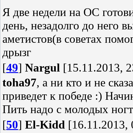
это проигрыш.
Я две недели на ОС готов
день, незадолго до него в
аметистов(в советах помог
дрызг
[
49
]
Nargul
[15.11.2013, 2
toha97
, а ни кто и не ска
приведет к победе :) Начи
Пить надо с молодых ногт
[
50
]
El-Kidd
[16.11.2013, 