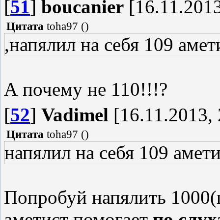
[
51
]
boucanier
[16.11.2013
Цитата
toha97
(
)
,напялил на себя 109 амет
А почему не 110!!!?
[
52
]
Vadimel
[16.11.2013, 
Цитата
toha97
(
)
напялил на себя 109 амет
Попробуй напялить 1000(ш
аметист помогает
по слу