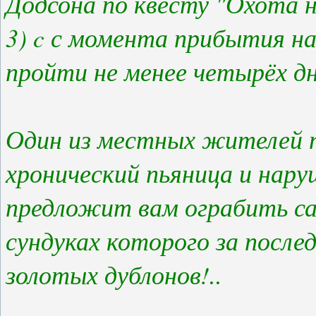
Додсона по квесту "Охота н
3) c с момента прибытия н
пройти не менее четырёх дн
Один из местных жителей 
хронический пьяница и нар
предложит вам ограбить са
сундуках которого за после
золотых дублонов!..