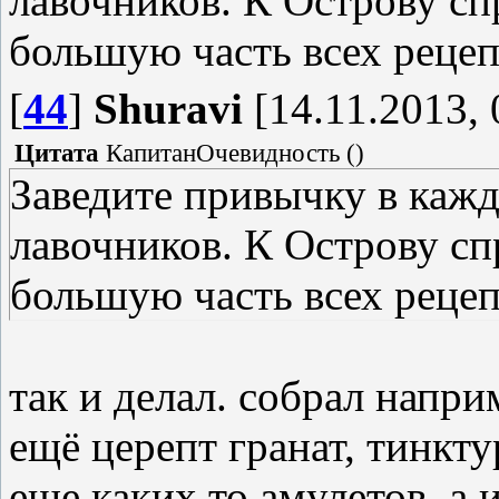
лавочников. К Острову сп
большую часть всех рецеп
[
44
]
Shuravi
[14.11.2013, 
Цитата
КапитанОчевидность
(
)
Заведите привычку в каж
лавочников. К Острову сп
большую часть всех рецеп
так и делал. собрал напри
ещё церепт гранат, тинкту
еще каких то амулетов. а 