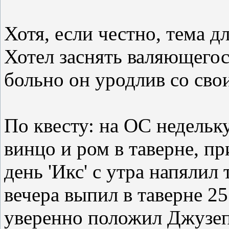
Хотя, если честно, тема д
Хотел заснять валяющегос
больно он уродлив со сво
По квесту: на ОС недельк
винцо и ром в таверне, п
день 'Икс' с утра напялил
вечера выпил в таверне 25
уверенно положил Джузеп