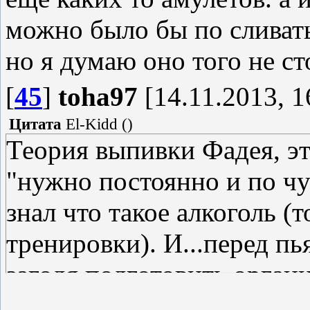
можно было бы по сливать
но я думаю оно того не с
[
45
]
toha97
[14.11.2013, 1
Цитата
El-Kidd
(
)
Теория выпивки Фадея, эт
"нужно постоянно и по чу
знал что такое алкоголь (
тренировки). И...перед пь
загодя подготовить орга
алкоголя..." А вы...напилс