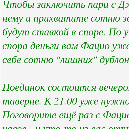
Чтобы заключить пари с Дж
нему и прихватите сотню з
будут ставкой в споре. По 
спора деньги вам Фацио уж
себе сотню "лишних" дублон
Поединок состоится вечеро
таверне. К 21.00 уже нужно
Поговорите ещё раз с Фацио
часов - и кто-то из вас от