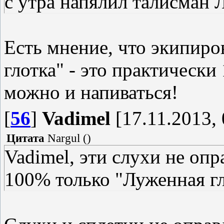
с утра напялил талисман 
Есть мнение, что экипир
глотка" - это практически
можно и напиваться!
[
56
]
Vadimel
[17.11.2013, 
Цитата
Nargul
(
)
Vadimel, эти слухи не оп
100% только "Луженная гл