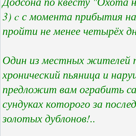
Додсона по квесту "Охота н
3) c с момента прибытия н
пройти не менее четырёх дн
Один из местных жителей 
хронический пьяница и нар
предложит вам ограбить са
сундуках которого за после
золотых дублонов!..