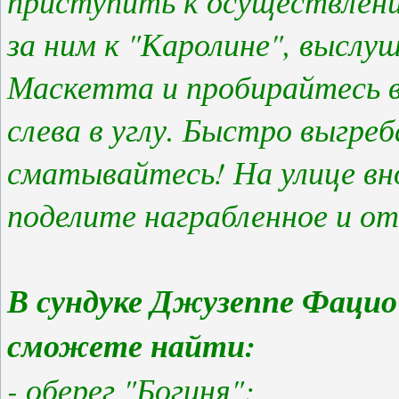
приступить к осуществлени
за ним к "Каролине", выслу
Маскетта и пробирайтесь 
слева в углу. Быстро выгре
сматывайтесь! На улице вн
поделите награбленное и от
В сундуке Джузеппе Фацио 
сможете найти:
- оберег "Богиня";