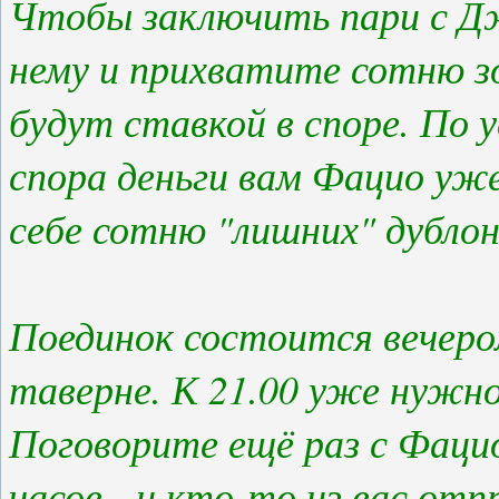
Чтобы заключить пари с Дж
нему и прихватите сотню з
будут ставкой в споре. По 
спора деньги вам Фацио уж
себе сотню "лишних" дублон
Поединок состоится вечеро
таверне. К 21.00 уже нужно
Поговорите ещё раз с Фацио
часов - и кто-то из вас от