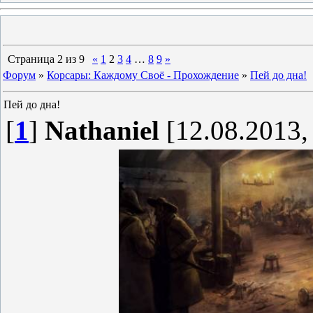
Страница
2
из
9
«
1
2
3
4
…
8
9
»
Форум
»
Корсары: Каждому Своё - Прохождение
»
Пей до дна!
Пей до дна!
[
1
]
Nathaniel
[12.08.2013,