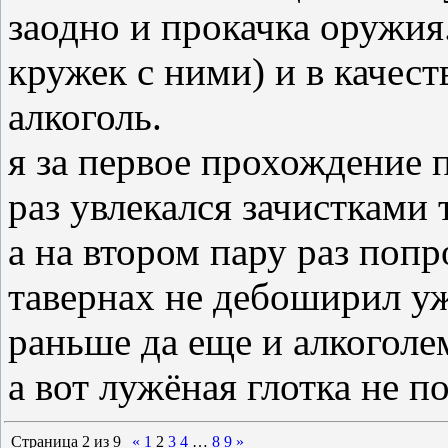
заодно и прокачка оружия
кружек с ними) и в качест
алкоголь.
я за первое прохождение п
раз увлекался зачистками 
а на втором пару раз попр
тавернах не дебоширил уже
раньше да еще и алкоголем
а вот лужёная глотка не п
Страница
2
из
9
«
1
2
3
4
…
8
9
»