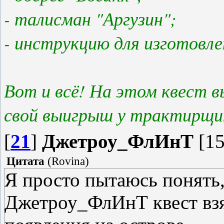
- талисман "Аргузин";
- инструкцию для изготовле
Вот и всё! На этом квест в
свой выигрыш у трактирщи
[
21
]
Джетроу_ФлИнТ
[15
Цитата
(
Rovina
)
Я просто пытаюсь понять,
Джетроу_ФлИнТ квест взя