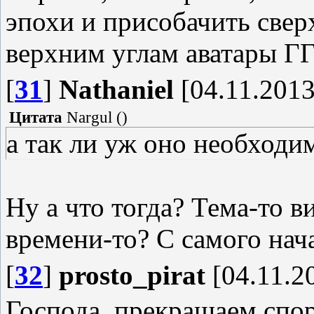
эпохи и присобачить сверх
верхним углам аватары ГГ
[
31
]
Nathaniel
[04.11.2013
Цитата
Nargul
(
)
а так ли уж оно необходи
Ну а что тогда? Тема-то в
времени-то? С самого начал
[
32
]
prosto_pirat
[04.11.20
Господа, прекращаем спо