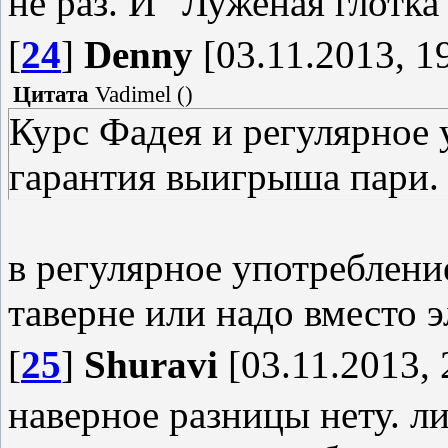
не раз. И "Луженая глотка
[
24
]
Denny
[03.11.2013, 1
Цитата
Vadimel
(
)
Курс Фадея и регулярное 
гарантия выигрыша пари.
в регулярное употреблени
таверне или надо вместо 
[
25
]
Shuravi
[03.11.2013, 
наверное разницы нету. л