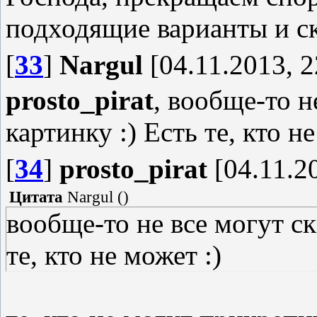
подходящие варианты и ск
[
33
]
Nargul
[04.11.2013, 2
prosto_pirat
, вообще-то н
картинку :) Есть те, кто не
[
34
]
prosto_pirat
[04.11.20
Цитата
Nargul
(
)
вообще-то не все могут ск
те, кто не может :)