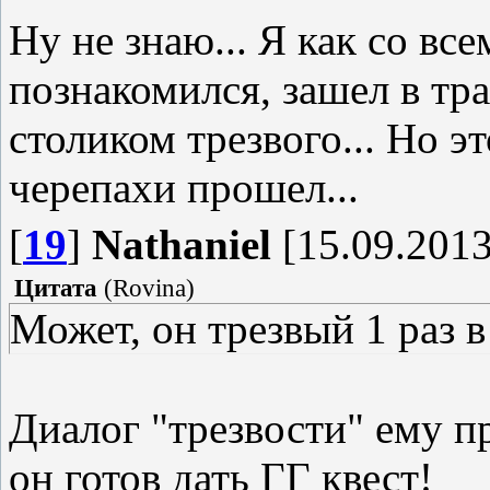
Ну не знаю... Я как со в
познакомился, зашел в тра
столиком трезвого... Но э
черепахи прошел...
[
19
]
Nathaniel
[15.09.2013
Цитата
(
Rovina
)
Может, он трезвый 1 раз в
Диалог "трезвости" ему пр
он готов дать ГГ квест!