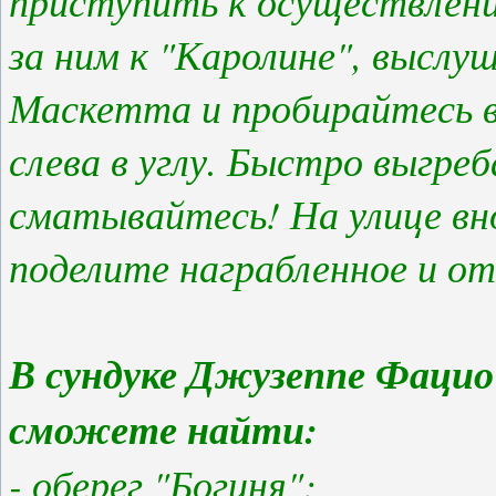
приступить к осуществлени
за ним к "Каролине", выслу
Маскетта и пробирайтесь 
слева в углу. Быстро выгре
сматывайтесь! На улице вн
поделите награбленное и от
В сундуке Джузеппе Фацио 
сможете найти:
- оберег "Богиня";