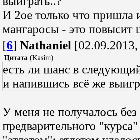
выиграть..?
И 2ое только что пришла и
мангаросы - это повысит
[
6
]
Nathaniel
[02.09.2013,
Цитата
(
Kasim
)
есть ли шанс в следующи
и напившись всё же выигр
У меня не получалось без
предварительного "курса"
"атлетом"; атлетом удалос