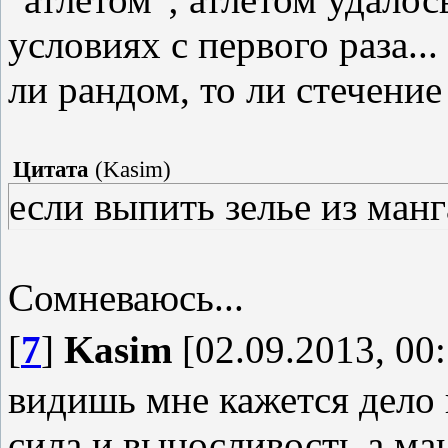
условиях с первого раза...
ли рандом, то ли стечение
Цитата
(
Kasim
)
если выпить зелье из ман
Сомневаюсь...
[
7
]
Kasim
[02.09.2013, 00:
видишь мне кажется дело 
сила и выносливость а ма