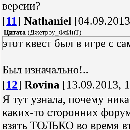
версии?
[
11
]
Nathaniel
[04.09.2013
Цитата
(
Джетроу_ФлИнТ
)
этот квест был в игре с с
Был изначально!..
[
12
]
Rovina
[13.09.2013, 1
Я тут узнала, почему ника
каких-то сторонних форум
взять ТОЛЬКО во время вт