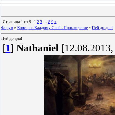
Страница
1
из
9
1
2
3
…
8
9
»
Форум
»
Корсары: Каждому Своё - Прохождение
»
Пей до дна!
Пей до дна!
[
1
]
Nathaniel
[12.08.2013,