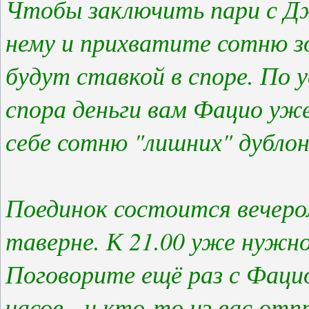
Чтобы заключить пари с Дж
нему и прихватите сотню з
будут ставкой в споре. По 
спора деньги вам Фацио уж
себе сотню "лишних" дублон
Поединок состоится вечеро
таверне. К 21.00 уже нужно
Поговорите ещё раз с Фацио
часов - и кто-то из вас от