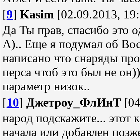
[
9
]
Kasim
[02.09.2013, 19:
Да Ты прав, спасибо это о
А).. Еще я подумал об Во
написано что снаряды про
перса чтоб это был не он))
параметр низок..
[
10
]
Джетроу_ФлИнТ
[04
народ подскажите... этот 
начала или добавлен позже