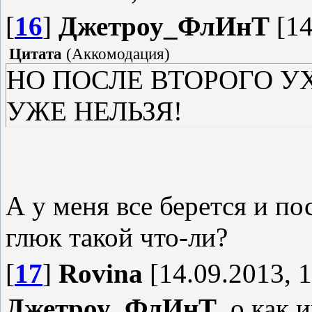
[
16
]
Джетроу_ФлИнТ
[14
Цитата
(
Аккомодация
)
НО ПОСЛЕ ВТОРОГО У
УЖЕ НЕЛЬЗЯ!
А у меня все берется и п
глюк такой что-ли?
[
17
]
Rovina
[14.09.2013, 1
Джетроу_ФлИнТ
, о как