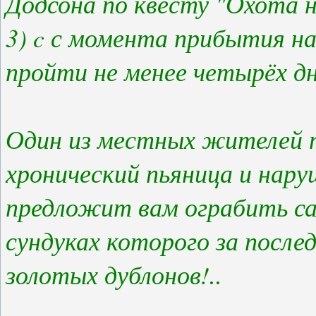
Додсона по квесту "Охота н
3) c с момента прибытия н
пройти не менее четырёх дн
Один из местных жителей 
хронический пьяница и нар
предложит вам ограбить са
сундуках которого за после
золотых дублонов!..