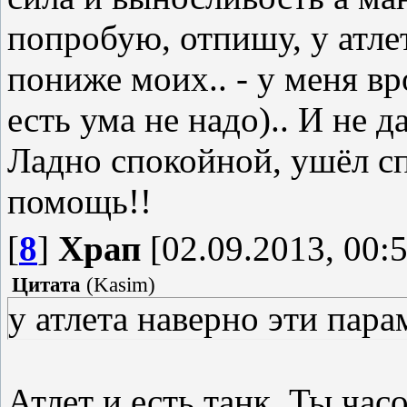
попробую, отпишу, у атле
пониже моих.. - у меня вр
есть ума не надо).. И не д
Ладно спокойной, ушёл сп
помощь!!
[
8
]
Храп
[02.09.2013, 00:5
Цитата
(
Kasim
)
у атлета наверно эти пар
Атлет и есть танк. Ты час