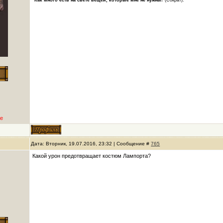
"Как много есть на свете вещей, которые мне не нужны!"
(Сократ).
е
Дата: Вторник, 19.07.2016, 23:32 | Сообщение #
765
Какой урон предотвращает костюм Лампорта?