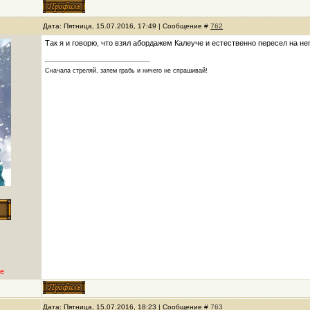
Дата: Пятница, 15.07.2016, 17:49 | Сообщение #
762
Так я и говорю, что взял абордажем Калеуче и естественно пересел на нег
Сначала стреляй, затем грабь и ничего не спрашивай!
е
Дата: Пятница, 15.07.2016, 18:23 | Сообщение #
763