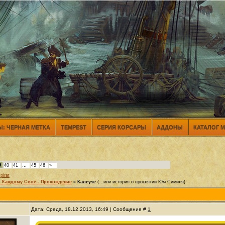
: ЧЕРНАЯ МЕТКА
TEMPEST
СЕРИЯ КОРСАРЫ
АДДОНЫ
КАТАЛОГ 
9
40
41
…
45
46
»
pirat
 Каждому Своё - Прохождение
»
Калеуче
(...или история о проклятии Юм Симиля)
Дата: Среда, 18.12.2013, 16:49 | Сообщение #
1