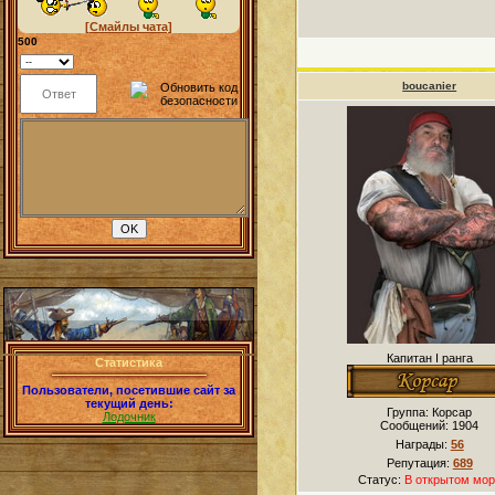
[Смайлы чата]
500
boucanier
Капитан I ранга
Статистика
Пользователи, посетившие сайт за
текущий день:
Группа: Корсар
Лодочник
Сообщений:
1904
Награды:
56
Репутация:
689
Статус:
В открытом мор