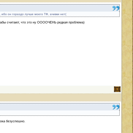
, ибо он гораздо лучше моего ТФ, ачивки нет(
зрабы считают, что это ну ООООЧЕНЬ редкая проблема)
пока безуспешно.