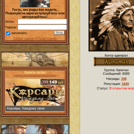
Гость, мы рады вас видеть.
Пожалуйста зарегистрируйтесь или
авторизуйтесь!
Логин:
Пароль:
запомнить
Забыл пароль
|
Регистрация
Контр-адмирал
Группа: Капитан
Купить игры
Сообщений:
8089
Награды:
348
Репутация:
1849
Статус:
В открытом мор