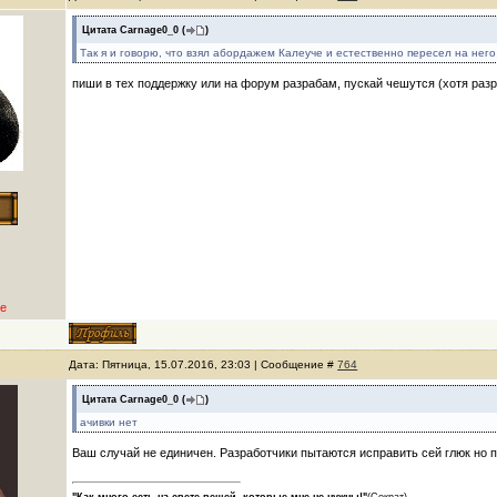
Цитата
Carnage0_0
(
)
Так я и говорю, что взял абордажем Калеуче и естественно пересел на него
пиши в тех поддержку или на форум разрабам, пускай чешутся (хотя ра
е
Дата: Пятница, 15.07.2016, 23:03 | Сообщение #
764
Цитата
Carnage0_0
(
)
ачивки нет
Ваш случай не единичен. Разработчики пытаются исправить сей глюк но 