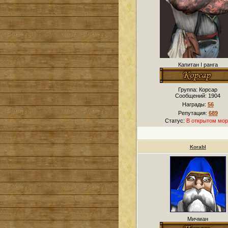
Капитан I ранга
Группа: Корсар
Сообщений:
1904
Награды:
56
Репутация:
689
Статус:
В открытом мор
Korabl
Мичман