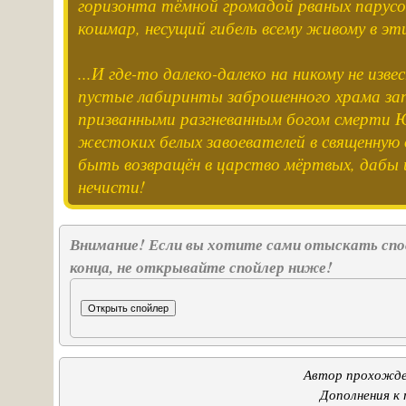
горизонта тёмной громадой рваных парусо
кошмар, несущий гибель всему живому в эти
...И где-то далеко-далеко на никому не из
пустые лабиринты заброшенного храма з
призванными разгневанным богом смерти 
жестоких белых завоевателей в священную
быть возвращён в царство мёртвых, дабы 
нечисти!
Внимание! Если вы хотите сами отыскать спос
конца, не открывайте спойлер ниже!
Автор прохожд
Дополнения к