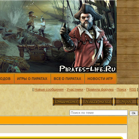
МОДОВ
ИГРЫ О ПИРАТАХ
ВСЕ О ПИРАТАХ
НОВОСТИ ИГР
[
Новые сообщения
·
Участники
·
Правила форума
·
Поиск
·
RSS
]