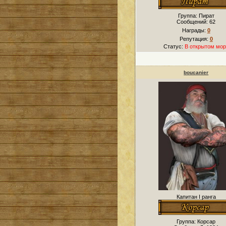
Группа: Пират
Сообщений:
62
Награды:
0
Репутация:
0
Статус:
В открытом мор
boucanier
Капитан I ранга
Группа: Корсар