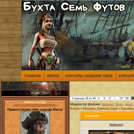
ГЛАВНАЯ
ФОРУМ
КОРСАРЫ: КАЖДОМУ СВОЕ
КОРСАРЫ
3
Страница
39
из
46
«
1
2
…
37
38
Форма входа
Модератор форума:
,
,
Nathaniel
Denny
prosto_
Форум
»
Корсары: Каждому Своё
»
Корсары:
Приветствуем тебя, корсар Юнга!
Калеуче
Nathaniel