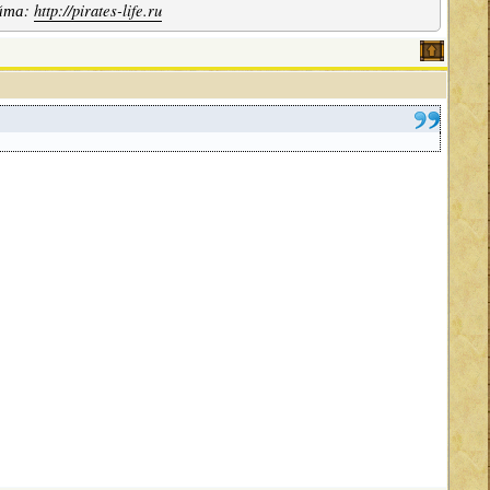
айта:
http://pirates-life.ru