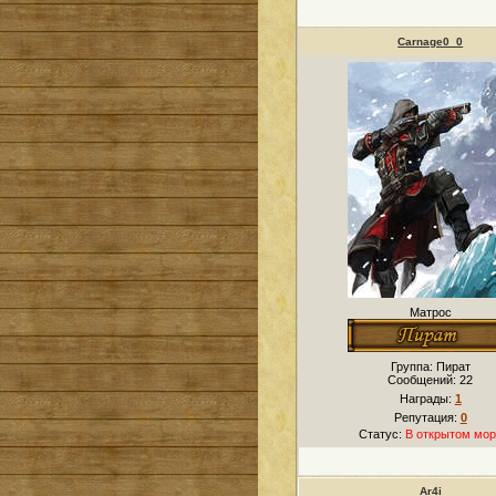
Carnage0_0
Матрос
Группа: Пират
Сообщений:
22
Награды:
1
Репутация:
0
Статус:
В открытом мор
Ar4i