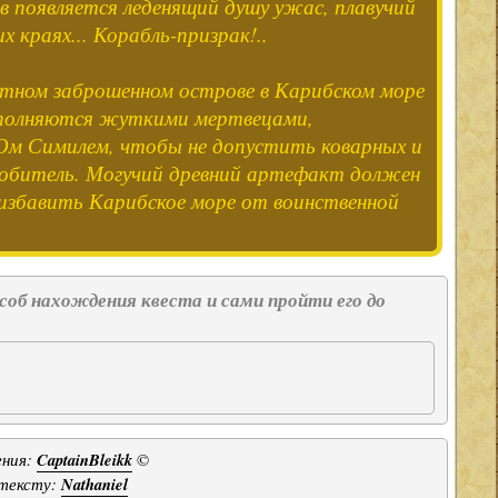
в появляется леденящий душу ужас, плавучий
х краях... Корабль-призрак!..
вестном заброшенном острове в Карибском море
аполняются жуткими мертвецами,
Юм Симилем, чтобы не допустить коварных и
 обитель. Могучий древний артефакт должен
избавить Карибское море от воинственной
об нахождения квеста и сами пройти его до
ения:
CaptainBleikk
©
 тексту:
Nathaniel