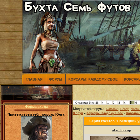
ГЛАВНАЯ
ФОРУМ
КОРСАРЫ: КАЖДОМУ СВОЕ
КОРСАРЫ
5
Страница
5
из
48
«
1
2
3
4
6
Форма входа
Модератор форума:
,
,
Nathaniel
Denny
prosto_
Форум
»
Корсары: Каждому Своё
»
Корсары:
Приветствуем тебя, корсар Юнга!
Серия квестов "Последний ур
aka_Корсар