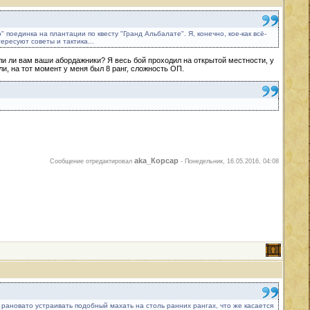
поединка на плантации по квесту "Гранд Альбалате". Я, конечно, кое-как всё-
ересуют советы и тактика...
али ли вам ваши абордажники? Я весь бой проходил на открытой местности, у
и, на тот момент у меня был 8 ранг, сложность ОП.
aka_Корсар
Сообщение отредактировал
-
Понедельник, 16.05.2016, 04:08
 рановато устраивать подобный махать на столь ранних рангах, что же касается