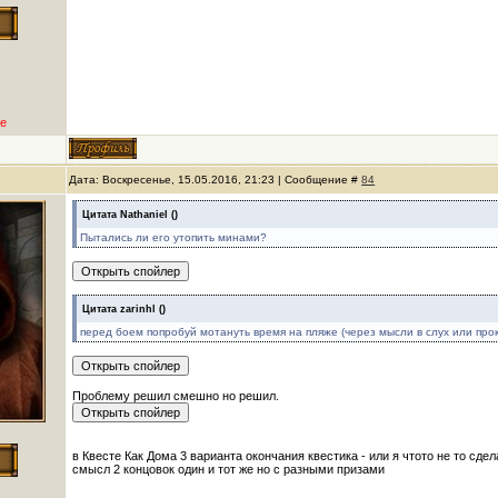
е
Дата: Воскресенье, 15.05.2016, 21:23 | Сообщение #
84
Цитата
Nathaniel
(
)
Пытались ли его утопить минами?
Цитата
zarinhl
(
)
перед боем попробуй мотануть время на пляже (через мысли в слух или прок
Проблему решил смешно но решил.
в Квесте Как Дома 3 варианта окончания квестика - или я чтото не то сде
смысл 2 концовок один и тот же но с разными призами