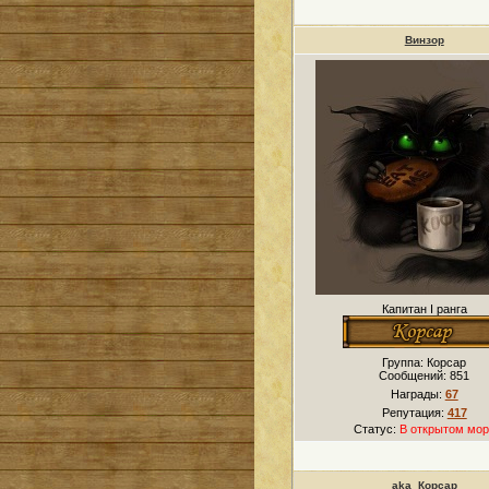
Винзор
Капитан I ранга
Группа: Корсар
Сообщений:
851
Награды:
67
Репутация:
417
Статус:
В открытом мор
aka_Корсар