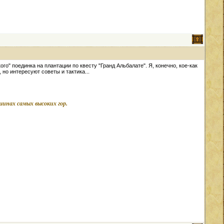
о" поединка на плантации по квесту "Гранд Альбалате". Я, конечно, кое-как
но интересуют советы и тактика...
ршинах самых высоких гор.