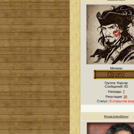
Мичман
Группа: Корсар
Сообщений:
83
Награды:
7
Репутация:
20
Статус:
В открытом мор
PirateJohnSilver