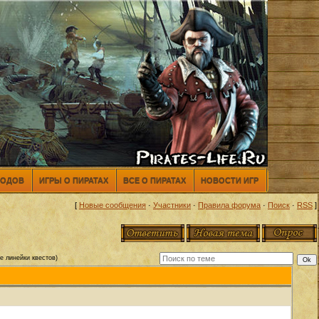
МОДОВ
ИГРЫ О ПИРАТАХ
ВСЕ О ПИРАТАХ
НОВОСТИ ИГР
[
Новые сообщения
·
Участники
·
Правила форума
·
Поиск
·
RSS
]
е линейки квестов)