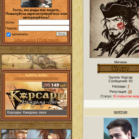
Гость, мы рады вас видеть.
Пожалуйста зарегистрируйтесь или
авторизуйтесь!
Логин:
Пароль:
запомнить
Забыл пароль
|
Регистрация
Мичман
Купить игры
Группа: Корсар
Сообщений:
83
Награды:
7
Репутация:
20
Статус:
В открытом мор
NORTUM