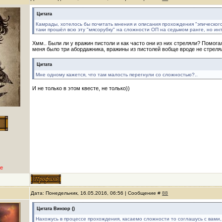
Цитата
Камрады, хотелось бы почитать мнения и описания прохождения "эпического" 
таки прошёл всю эту "мясорубку" на сложности ОП на седьмом ранге, но инт
Хмм.. Были ли у вражин пистоли и как часто они из них стреляли? Помог
меня было три абордажника, вражины из пистолей вобще вроде не стрелял
Цитата
Мне одному кажется, что там малость перегнули со сложностью?..
И не только в этом квесте, не только))
е
Дата: Понедельник, 16.05.2016, 06:56 | Сообщение #
88
Цитата
Винзор
(
)
Нахожусь в процессе прохождения, касаемо сложности то соглашусь с вами,