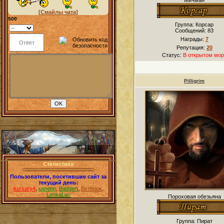
Мичман
[Смайлы чата]
500
Группа: Корсар
Сообщений:
83
Награды:
7
Репутация:
20
Статус:
В открытом мор
Pilligrim
Статистика
Пользователи, посетившие сайт за
текущий день:
korsary4
,
каперр
,
Badgert
,
Ветерок
,
LenkaLan
Пороховая обезьяна
Группа: Пират