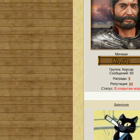
Мичман
Группа: Корсар
Сообщений:
60
Награды:
8
Репутация:
64
Статус:
В открытом мор
Satyricon