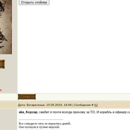
е
Дата: Воскресенье, 15.05.2016, 16:06 | Сообщение #
82
aka_Корсар
, гамбит я почти всегда прохожу за ТО. И корабль и офицер 
Все семьдесят пять не вернулись домой,
Они потонули в пучине морской.