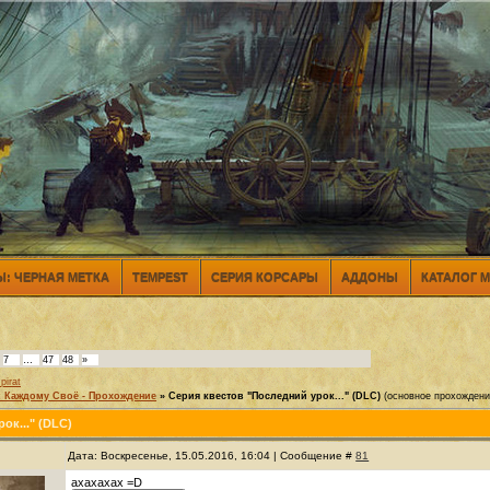
: ЧЕРНАЯ МЕТКА
TEMPEST
СЕРИЯ КОРСАРЫ
АДДОНЫ
КАТАЛОГ 
7
…
47
48
»
pirat
 Каждому Своё - Прохождение
»
Серия квестов "Последний урок..." (DLC)
(основное прохождени
ок..." (DLC)
Дата: Воскресенье, 15.05.2016, 16:04 | Сообщение #
81
ахахахах =D