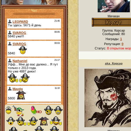
Чат
Мичман
Группа: Корсар
Сообщений:
80
Награды:
1
Репутация:
0
Статус:
В открытом мор
aka_Корсар