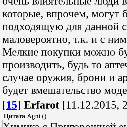
очень влиятельные люди в
которые, впрочем, могут 
подходящую для данной с
маловероятно, т.к. и с ни
Мелкие покупки можно бу
производить, будь то апте
случае оружия, брони и ар
будет вмешательство моде
[
15
]
Erfarot
[11.12.2015, 
Цитата
Agni
(
)
Химика с Пригорошней ещё