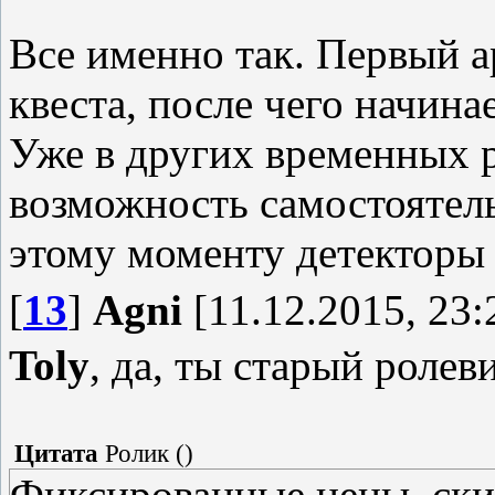
ещё и не слышали.
Все именно так. Первый а
квеста, после чего начина
Уже в других временных 
возможность самостоятель
этому моменту детекторы
[
13
]
Agni
[11.12.2015, 23:
Toly
, да, ты старый ролев
Цитата
Ролик
(
)
Фиксированные цены, ски