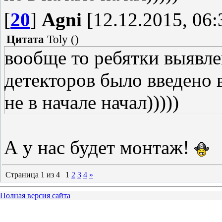
[
20
]
Agni
[12.12.2015, 06:
Цитата
Toly
(
)
вообще то ребятки выявл
детекторов было введено 
не в начале начал)))))
А у нас будет монтаж!
Страница
1
из
4
1
2
3
4
»
Полная версия сайта