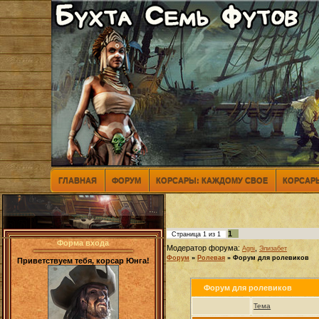
ГЛАВНАЯ
ФОРУМ
КОРСАРЫ: КАЖДОМУ СВОЕ
КОРСАРЫ
1
Страница
1
из
1
Форма входа
Модератор форума:
,
Agni
Элизабет
Форум
»
Ролевая
»
Форум для ролевиков
Приветствуем тебя, корсар Юнга!
Форум для ролевиков
Тема