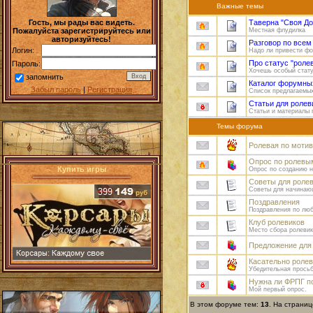
Важные темы
Гость, мы рады вас видеть.
Таверна "Своя До
Пожалуйста зарегистрируйтесь или
Местная флудилка
авторизуйтесь!
Разговор по все
Логин:
Надо ли привести ф
Про статус "роле
Пароль:
Хочешь особый статус
запомнить
Каталог форумных
Забыл пароль
|
Регистрация
Список предлагаемых
Статьи для ролев
Статьи и материалы 
Темы форума
Ролевая по мотив
Опрос по ролевы
Купить игры
Опрос по созданию н
Советы для роле
Советы для начинаю
Поздравления
Поздравления по люб
Клуб ролевиков
Место сбора ролевик
Предложение для
Касательно ролев
Убедительная просьб
Нужна ли ФРПГ п
Мой первый опрос.
В этом форуме тем:
13
. На страни