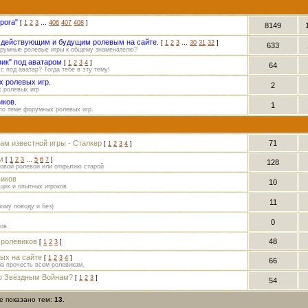
рога"
[
1
2
3
…
406
407
408
]
8149
м действующим и будущим ролевым на сайте.
[
1
2
3
…
30
31
32
]
633
орумные ролевые игры к общему знаменателю?
вик" под аватаром
[
1
2
3
4
]
64
 под аватар? Тогда тебе в эту тему!
 ролевых игр.
2
 ролевых игр
иков.
1
по теме форумных ролевых игр.
ам известной игры - Сталкер
71
[
1
2
3
4
]
м
[
1
2
3
…
5
6
7
]
128
овой ролевой или открытию старой
виков
10
щих и опытных игроков
11
ому поводу и без)
0
ов.
 ролевиков
48
[
1
2
3
]
ых на сайте
[
1
2
3
4
]
66
а прочесть всем ролевикам.
о Звёздным Войнам?
[
1
2
3
]
54
це показано тем:
13
.