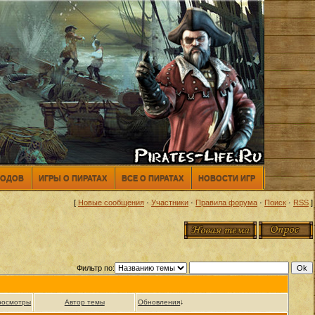
МОДОВ
ИГРЫ О ПИРАТАХ
ВСЕ О ПИРАТАХ
НОВОСТИ ИГР
[
Новые сообщения
·
Участники
·
Правила форума
·
Поиск
·
RSS
]
Фильтр по:
росмотры
Автор темы
Обновления
↓