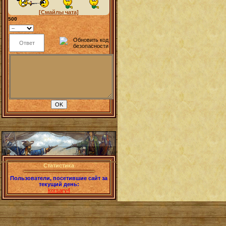
[Смайлы чата]
500
Статистика
Пользователи, посетившие сайт за
текущий день:
korsary4