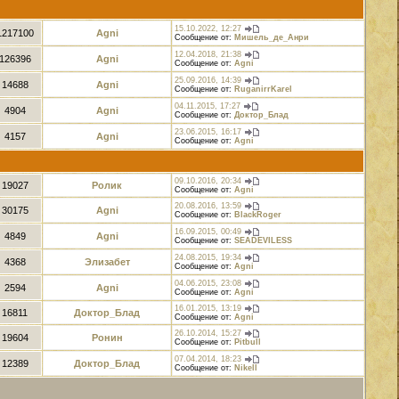
15.10.2022, 12:27
1217100
Agni
Сообщение от:
Мишель_де_Анри
12.04.2018, 21:38
126396
Agni
Сообщение от:
Agni
25.09.2016, 14:39
14688
Agni
Сообщение от:
RuganirrKarel
04.11.2015, 17:27
4904
Agni
Сообщение от:
Доктор_Блад
23.06.2015, 16:17
4157
Agni
Сообщение от:
Agni
09.10.2016, 20:34
19027
Ролик
Сообщение от:
Agni
20.08.2016, 13:59
30175
Agni
Сообщение от:
BlackRoger
16.09.2015, 00:49
4849
Agni
Сообщение от:
SEADEVILESS
24.08.2015, 19:34
4368
Элизабет
Сообщение от:
Agni
04.06.2015, 23:08
2594
Agni
Сообщение от:
Agni
16.01.2015, 13:19
16811
Доктор_Блад
Сообщение от:
Agni
26.10.2014, 15:27
19604
Ронин
Сообщение от:
Pitbull
07.04.2014, 18:23
12389
Доктор_Блад
Сообщение от:
Nikell