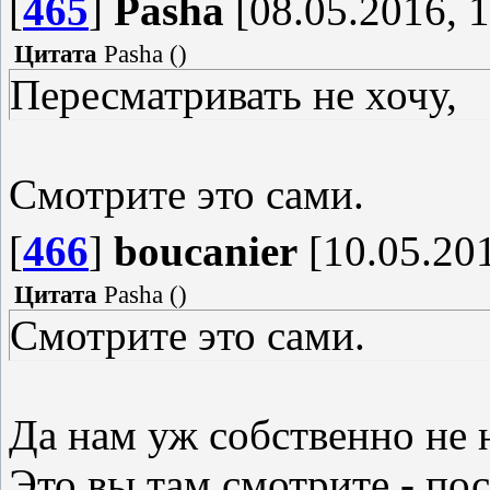
[
465
]
Pasha
[08.05.2016, 1
Цитата
Pasha
(
)
Пересматривать не хочу,
Смотрите это сами.
[
466
]
boucanier
[10.05.201
Цитата
Pasha
(
)
Смотрите это сами.
Да нам уж собственно не 
Это вы там смотрите - пос