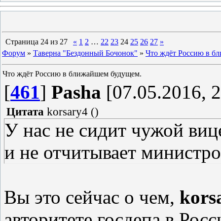
Страница
24
из
27
«
1
2
…
22
23
24
25
26
27
»
Форум
»
Таверна "Бездонный Бочонок"
»
Что ждёт Россию в б
Что ждёт Россию в ближайшем будущем.
[
461
]
Pasha
[07.05.2016, 2
Цитата
korsary4
(
)
У нас не сидит чужой виц
и не отчитывает министро
Вы это сейчас о чем,
kors
авторитете госдепа в Рос