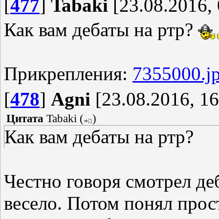
[
477
]
Tabaki
[23.08.2016, 
Как вам дебаты на ртр?
Прикрепления:
7355000.j
[
478
]
Agni
[23.08.2016, 16
Цитата
Tabaki
(
)
Как вам дебаты на ртр?
Честно говоря смотрел де
весело. Потом понял прос