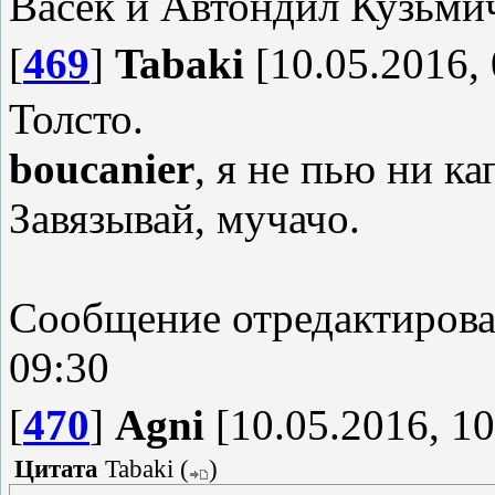
Васёк и Автондил Кузьми
[
469
]
Tabaki
[10.05.2016, 
Толсто.
boucanier
, я не пью ни ка
Завязывай, мучачо.
Сообщение отредактиров
09:30
[
470
]
Agni
[10.05.2016, 10
Цитата
Tabaki
(
)