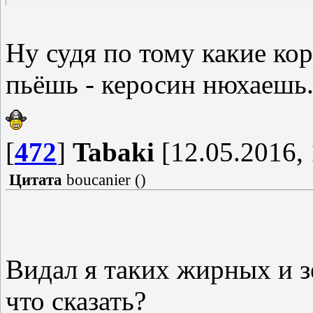
Ну судя по тому какие ко
пьёшь - керосин нюхаешь
[
472
]
Tabaki
[12.05.2016, 
Цитата
boucanier
(
)
Видал я таких жирных и з
что сказать?