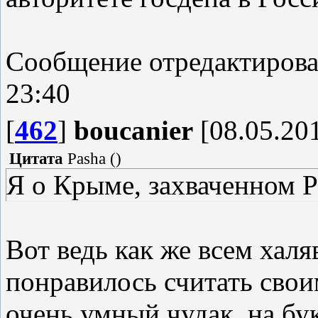
Сообщение отредактиров
23:40
[
462
]
boucanier
[08.05.201
Цитата
Pasha
(
)
Я о Крыме, захваченном Р
Вот ведь как же всем хал
понравилось считать своим
очень умный чудак, на бук