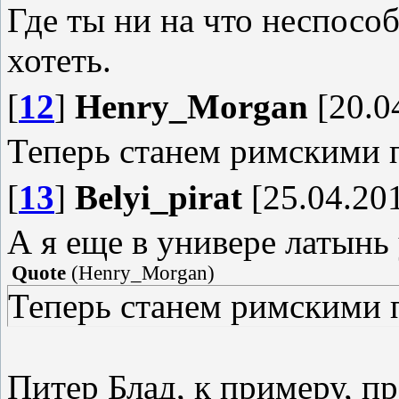
Где ты ни на что неспособ
хотеть.
[
12
]
Henry_Morgan
[20.0
Теперь станем римскими 
[
13
]
Belyi_pirat
[25.04.201
А я еще в универе латынь
Quote
(
Henry_Morgan
)
Теперь станем римскими 
Питер Блад, к примеру, п