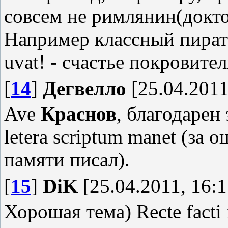
совсем не римлянин(докто
Например классный пиратс
uvat! - счастье покровите
[
14
]
Дегвелло
[25.04.2011
Ave
Краснов
, благодарен 
letera scriptum mаnet (за
памяти писал).
[
15
]
DiK
[25.04.2011, 16:1
Хорошая тема) Recte facti f