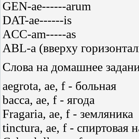
GEN-ae------arum
DAT-ae------is
ACC-am-----as
ABL-а (вверху горизонтальн
Слова на домашнее задани
aegrota, ae, f - больная
bacca, ae, f - ягода
Fragaria, ae, f - земляника
tinctura, ae, f - спиртовая 