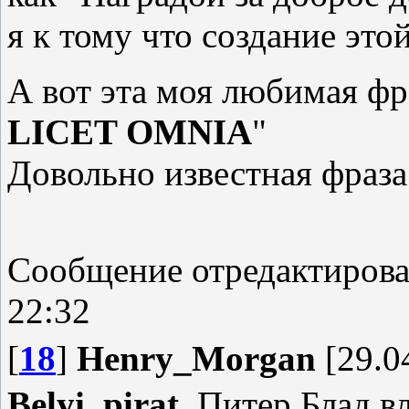
я к тому что создание это
А вот эта моя любимая фр
LICET OMNIA
"
Довольно известная фраза
Сообщение отредактиров
22:32
[
18
]
Henry_Morgan
[29.0
Belyi_pirat
, Питер Блад 