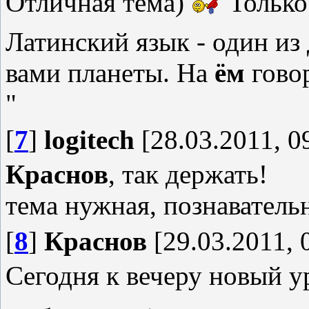
Отличная тема)
Только 
Латинский язык - один из
вами планеты. На
ём
говор
"
[
7
]
logitech
[28.03.2011, 0
Краснов
, так держать!
тема нужная, познаватель
[
8
]
Краснов
[29.03.2011, 
Сегодня к вечеру новый у