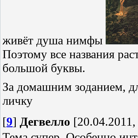
живёт душа нимфы
Поэтому все названия рас
большой буквы.
За домашним зоданием, дл
личку
[
9
]
Дегвелло
[20.04.2011,
Тема супер. Особенно ин