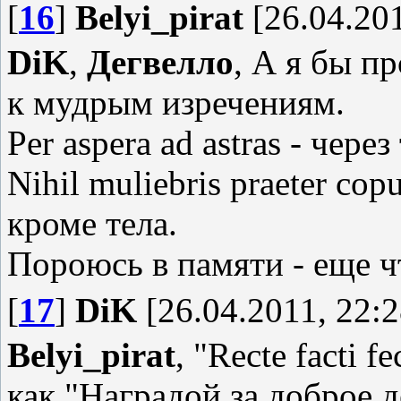
[
16
]
Belyi_pirat
[26.04.201
DiK
,
Дегвелло
, А я бы п
к мудрым изречениям.
Per aspera ad astras - чере
Nihil muliebris praeter cop
кроме тела.
Пороюсь в памяти - еще 
[
17
]
DiK
[26.04.2011, 22:2
Belyi_pirat
, "Recte facti f
как "Наградой за доброе 