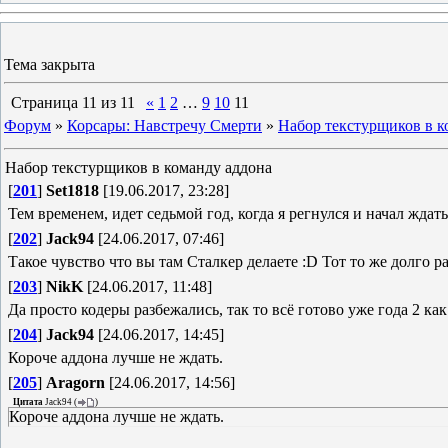
Тема закрыта
Страница
11
из
11
«
1
2
…
9
10
11
Форум
»
Корсары: Навстречу Смерти
»
Набор текстурщиков в к
Набор текстурщиков в команду аддона
[
201
]
Set1818
[19.06.2017, 23:28]
Тем временем, идет седьмой год, когда я регнулся и начал ждат
[
202
]
Jack94
[24.06.2017, 07:46]
Такое чувство что вы там Сталкер делаете :D Тот то же долго р
[
203
]
NikK
[24.06.2017, 11:48]
Да просто кодеры разбежались, так то всё готово уже года 2 как
[
204
]
Jack94
[24.06.2017, 14:45]
Короче аддона лучше не ждать.
[
205
]
Aragorn
[24.06.2017, 14:56]
Цитата
Jack94
(
)
Короче аддона лучше не ждать.