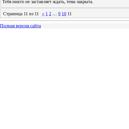
Тебя никто не заставляет ждать, тема закрыта.
Страница
11
из
11
«
1
2
…
9
10
11
Полная версия сайта