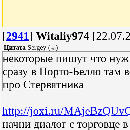
[
2941
]
Witaliy974
[22.07.2
Цитата
Sergey
(
)
некоторые пишут что нуж
сразу в Порто-Белло там 
про Стервятника
http://joxi.ru/MAjeBzQU
начни диалог с торговце в