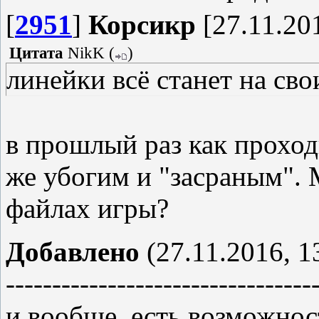
[
2951
]
Корсикр
[27.11.201
Цитата
NikK
(
)
линейки всё станет на сво
в прошлый раз как проход
же убогим и "засраным". 
файлах игры?
Добавлено
(27.11.2016, 1
---------------------------------
и вообще, есть возможнос