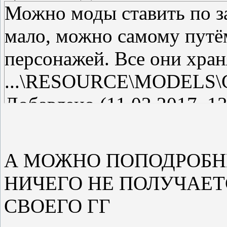
Можно моды ставить по за
мало, можно самому путё
персонажей. Все они хран
...\RESOURCE\MODELS\Ch
Добавлено (11.02.2017, 13
---------------------------------
Посмотреть название тек
А МОЖНО ПОПОДРОБНЕ
можно в специальном тек
НИЧЕГО НЕ ПОЛУЧАЕТ
...\RESOURCE\INI\texts\ru
СВОЕГО ГГ