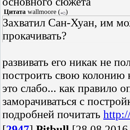
основного сюжета
Цитата
wallmoore
(
)
Захватил Сан-Хуан, им мо
прокачивать?
развивать его никак не пол
построить свою колонию н
это слабо... как правило
заморачиваться с построй
подробней почитать
http:
[
2947
]
Pitbull
[28.08.2016,