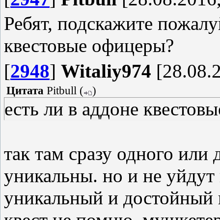
Ребят, подскажите пожалуй
квестовые офицеры?
[
2948
]
Witaliy974
[28.08.2
Цитата
Pitbull
(
)
есть ли в аддоне квестов
так там сразу одного или 
уникальны. но и не уйдут 
уникальный и достойный в
квест не помню. мушкетер