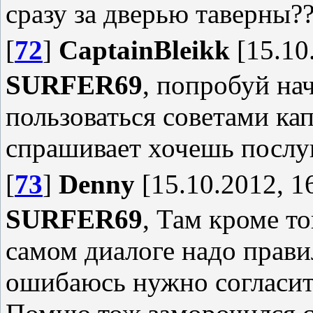
сразу за дверью таверны?
[
72
]
CaptainBleikk
[15.10
SURFER69
, попробуй на
пользоваться советами кап
спрашивает хочешь послу
[
73
]
Denny
[15.10.2012, 1
SURFER69
, Там кроме то
самом диалоге надо прави
ошибаюсь нужно согласить