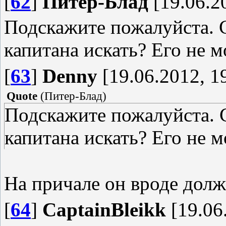
[
62
]
Питер-Блад
[19.06.2
Подскажите пожалуйста. С
капитана искать? Его не м
[
63
]
Denny
[19.06.2012, 1
Quote
(
Питер-Блад
)
Подскажите пожалуйста. С
капитана искать? Его не м
На причале он вроде долж
[
64
]
CaptainBleikk
[19.06