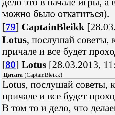
дело это в начале игры, а
можно было откатиться).
[
79
]
CaptainBleikk
[28.03
Lotus
, послушай советы,
причале и все будет прох
[
80
]
Lotus
[28.03.2013, 11
Цитата
(
CaptainBleikk
)
Lotus, послушай советы, 
причале и все будет прох
В том то и дело, что дела