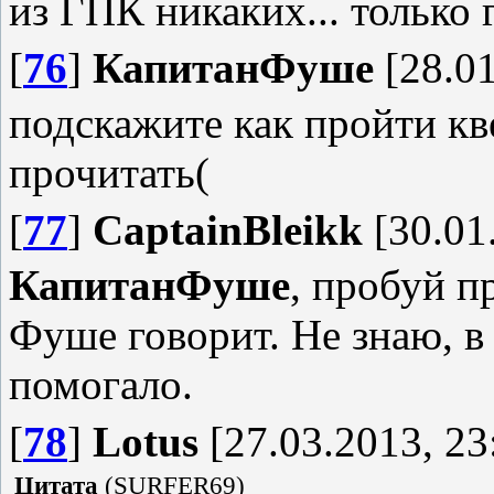
из ГПК никаких... только 
[
76
]
КапитанФуше
[28.01
подскажите как пройти кв
прочитать(
[
77
]
CaptainBleikk
[30.01
КапитанФуше
, пробуй п
Фуше говорит. Не знаю, в 
помогало.
[
78
]
Lotus
[27.03.2013, 23
Цитата
(
SURFER69
)