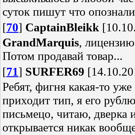
суток пишут что опознали
[
70
]
CaptainBleikk
[10.10
GrandMarquis
, лицензию 
Потом продавай товар...
[
71
]
SURFER69
[14.10.20
Ребят, фигня какая-то уже 
приходит тип, я его рубл
письмецо, читаю, дверка и
открывается никак вообще 