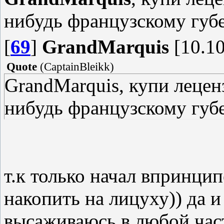
нибудь французскому губ
[
69
]
GrandMarquis
[10.10
Quote
(
CaptainBleikk
)
GrandMarquis, купи лецен
нибудь французскому губ
т.к только начал впринцип
накопить на лицуху)) да и
высаживаюсь в любой част