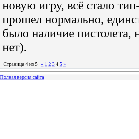
новую игру, всё стало тип-
прошел нормально, единст
было наличие пистолета, 
нет).
Страница
4
из
5
«
1
2
3
4
5
»
Полная версия сайта