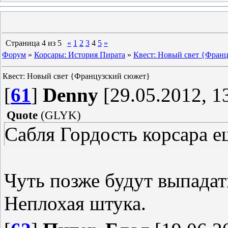
Страница
4
из
5
«
1
2
3
4
5
»
Форум
»
Корсары: История Пирата
»
Квест: Новый свет {Фран
Квест: Новый свет {Французский сюжет}
[
61
]
Denny
[29.05.2012, 1
Quote
(
GLYK
)
Сабля Гордость корсара е
Чуть позже будут выпадать
Неплохая штука.