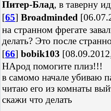
Питер-Блад
, в таверну ид
[
65
]
Broadminded
[06.07.
на странном фрегате завал
делать? Это после странн
[
66
]
bobik103
[08.09.2012,
НАрод помогите плиз!!!
в самомо начале убиваю 
читаю его из комнаты выйт
скажи что делать