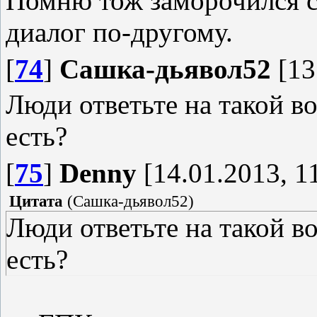
Помню тож заморочился с 
диалог по-другому.
[
74
]
Сашка-дьявол52
[13
Люди ответьте на такой в
есть?
[
75
]
Denny
[14.01.2013, 1
Цитата
(
Сашка-дьявол52
)
Люди ответьте на такой в
есть?