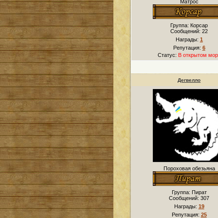
Матрос
Группа: Корсар
Сообщений:
22
Награды:
1
Репутация:
6
Статус:
В открытом мор
Дегвелло
Пороховая обезьяна
Группа: Пират
Сообщений:
307
Награды:
19
Репутация:
25