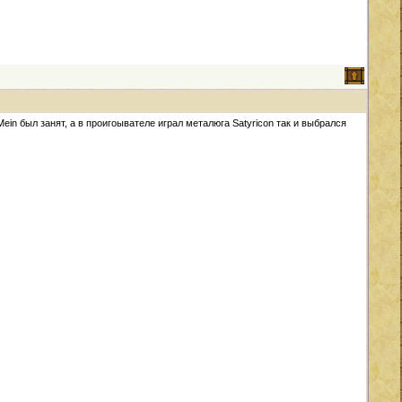
ein был занят, а в проигоывателе играл металюга Satyricon так и выбрался