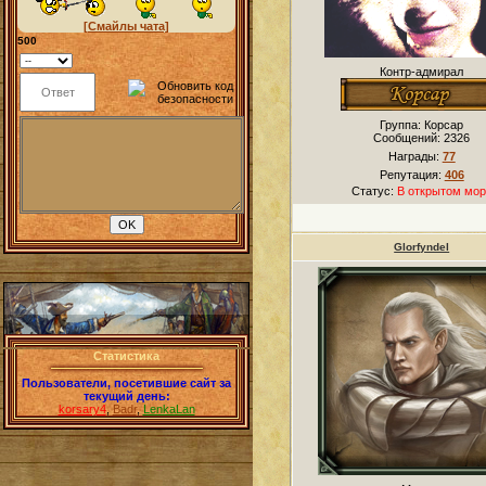
[Смайлы чата]
500
Контр-адмирал
Группа: Корсар
Сообщений:
2326
Награды:
77
Репутация:
406
Статус:
В открытом мор
Glorfyndel
Статистика
Пользователи, посетившие сайт за
текущий день:
korsary4
,
Badr
,
LenkaLan