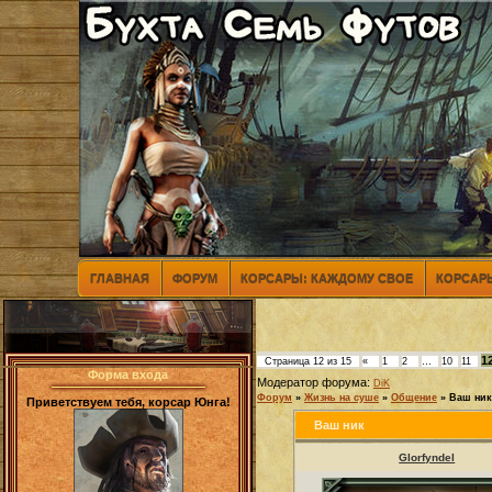
ГЛАВНАЯ
ФОРУМ
КОРСАРЫ: КАЖДОМУ СВОЕ
КОРСАРЫ
1
Страница
12
из
15
«
1
2
…
10
11
Форма входа
Модератор форума:
DiK
Форум
»
Жизнь на суше
»
Общение
»
Ваш ник
Приветствуем тебя, корсар Юнга!
Ваш ник
Glorfyndel