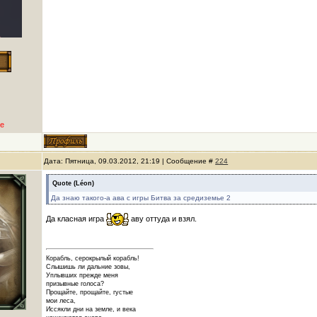
е
Дата: Пятница, 09.03.2012, 21:19 | Сообщение #
224
Quote
(
Léon
)
Да знаю такого-а ава с игры Битва за средиземье 2
Да класная игра
аву оттуда и взял.
Корабль, серокрылый корабль!
Слышишь ли дальние зовы,
Уплывших прежде меня
призывные голоса?
Прощайте, прощайте, густые
мои леса,
Иссякли дни на земле, и века