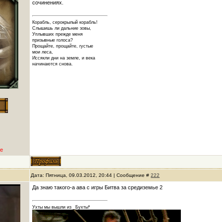
сочинениях.
Корабль, серокрылый корабль!
Слышишь ли дальние зовы,
Уплывших прежде меня
призывные голоса?
Прощайте, прощайте, густые
мои леса,
Иссякли дни на земле, и века
начинаются снова.
е
Дата: Пятница, 09.03.2012, 20:44 | Сообщение #
222
Да знаю такого-а ава с игры Битва за средиземье 2
Ухты мы вышли из _Бухты*