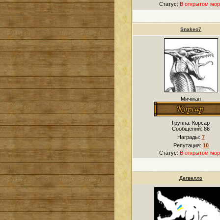
Статус:
В открытом мор
Snakeo7
Мичман
Группа: Корсар
Сообщений:
86
Награды:
7
Репутация:
10
Статус:
В открытом мор
Дегвелло