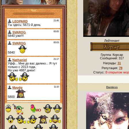
Чат
Лейтенант
Группа: Корсар
Сообщений:
317
Награды:
31
Репутация:
78
Статус:
В открытом мор
Dantess