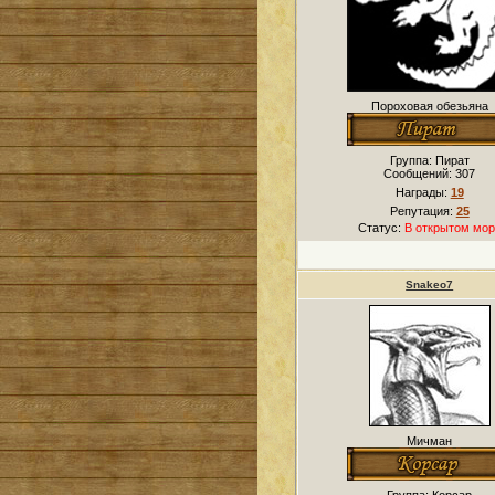
Пороховая обезьяна
Группа: Пират
Сообщений:
307
Награды:
19
Репутация:
25
Статус:
В открытом мор
Snakeo7
Мичман