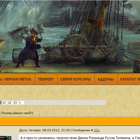
: ЧЕРНАЯ МЕТКА
TEMPEST
СЕРИЯ КОРСАРЫ
АДДОНЫ
КАТАЛОГ 
2
13
14
15
»
(Почему именно такой?)
Дата: Четверг, 08.03.2012, 21:33 | Сообщение #
221
А я просто увлекаюсь творчеством Джона Рональда Руэла Толкиена, а Гло