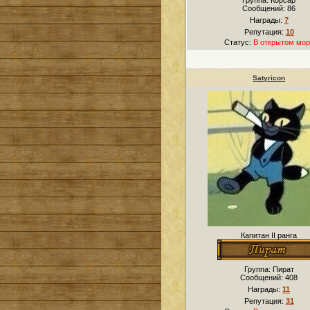
Группа: Корсар
Сообщений:
86
Награды:
7
Репутация:
10
Статус:
В открытом мор
Satyricon
Капитан II ранга
Группа: Пират
Сообщений:
408
Награды:
11
Репутация:
31