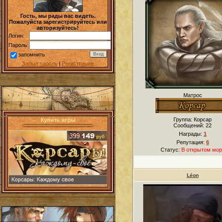
Гость, мы рады вас видеть.
Пожалуйста зарегистрируйтесь или
авторизуйтесь!
Логин:
Пароль:
запомнить
Забыл пароль
|
Регистрация
Матрос
Группа: Корсар
Купить игры
Сообщений:
22
Награды:
1
Репутация:
6
Статус:
В открытом мор
Léon