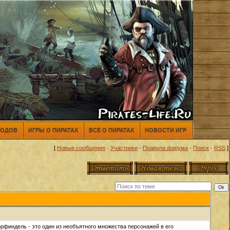
МОДОВ
ИГРЫ О ПИРАТАХ
ВСЕ О ПИРАТАХ
НОВОСТИ ИГР
[
Новые сообщения
·
Участники
·
Правила форума
·
Поиск
·
RSS
]
рфиндель - это один из необъятного множества персонажей в его