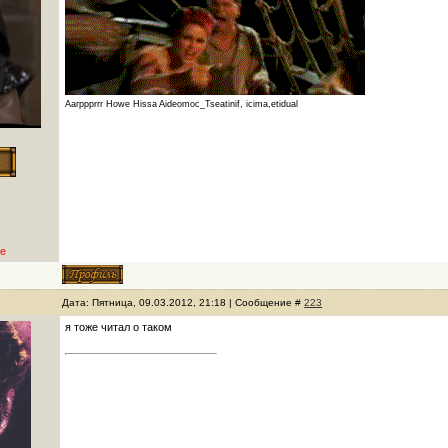
Аагрррrrr Howe Hissa Aideomoc_Tseatinif, icima,etidual
е
Дата: Пятница, 09.03.2012, 21:18 | Сообщение #
223
я тоже читал о таком