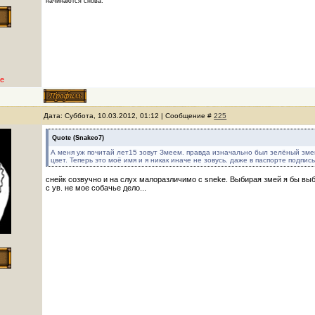
начинаются снова.
е
Дата: Суббота, 10.03.2012, 01:12 | Сообщение #
225
Quote
(
Snakeo7
)
А меня уж почитай лет15 зовут Змеем. правда изначально был зелёный зме
цвет. Теперь это моё имя и я никак иначе не зовусь. даже в паспорте подпис
снейк созвучно и на слух малоразличимо с sneke. Выбирая змей я бы вы
с ув. не мое собачье дело...