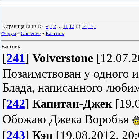
Страница
13
из
15
«
1
2
…
11
12
13
14
15
»
Форум
»
Общение
»
Ваш ник
Ваш ник
[
241
]
Volverstone
[12.07.2
Позаимствован у одного и
Блада, написанного люб
[
242
]
Капитан-Джек
[19.0
Обожаю Джека Воробья
[
243
]
Кэп
[19.08.2012, 20: