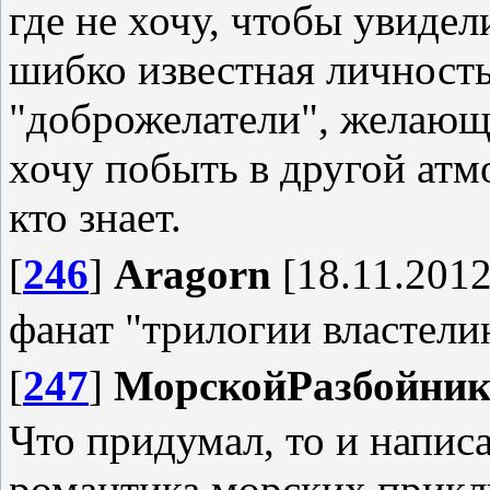
где не хочу, чтобы увидел
шибко известная личность
"доброжелатели", желающи
хочу побыть в другой атм
кто знает.
[
246
]
Aragorn
[18.11.2012
фанат "трилогии властели
[
247
]
МорскойРазбойни
Что придумал, то и написал
романтика морских прикл