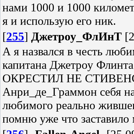
нами 1000 и 1000 киломе
я и использую его ник.
[
255
]
Джетроу_ФлИнТ
[2
А я назвался в честь люби
капитана Джетроу Фли
ОКРЕСТИЛ НЕ СТИВЕНСОН
Анри_де_Граммон себя наз
любимого реально жившего
помню уже что заставило 