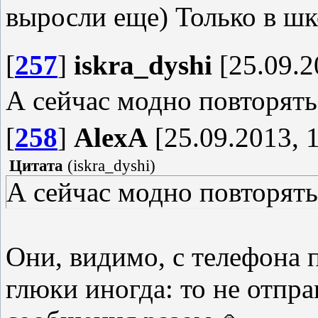
выросли еще) Только в шк
[
257
]
iskra_dyshi
[25.09.2
А сейчас модно повторять
[
258
]
AlexA
[25.09.2013, 
Цитата
(
iskra_dyshi
)
А сейчас модно повторять
Они, видимо, с телефона 
глюки иногда: то не отправ