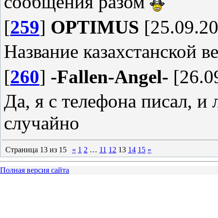
сообщения разом
[
259
]
OPTIMUS
[25.09.20
Название казахстанской в
[
260
]
-Fallen-Angel-
[26.0
Да, я с телефона писал, и 
случайно
Страница
13
из
15
«
1
2
…
11
12
13
14
15
»
Полная версия сайта