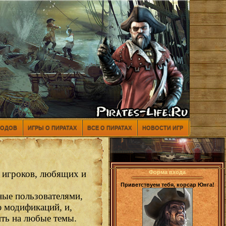
МОДОВ
ИГРЫ О ПИРАТАХ
ВСЕ О ПИРАТАХ
НОВОСТИ ИГР
ь игроков, любящих и
Форма входа
Приветствуем тебя, корсар Юнга!
ные пользователями,
ю модификаций, и,
ить на любые темы.