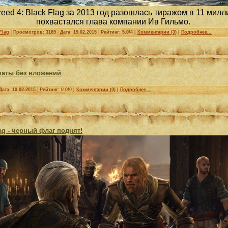
reed 4: Black Flag за 2013 год разошлась тиражом в 11 милл
похвастался глава компании Ив Гильмо.
Flag
|
Просмотров: 3189
|
Дата:
19.02.2015
|
Рейтинг: 5.0/4 |
Комментарии (3)
|
Подробнее...
маты без вложений
Дата:
19.02.2015
|
Рейтинг: 0.0/0 |
Комментарии (0)
|
Подробнее...
lag - черный флаг поднят!