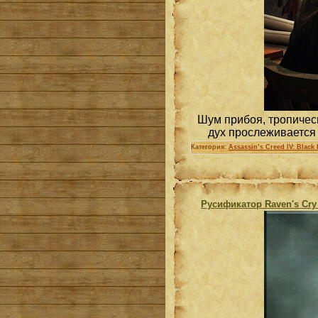
Шум прибоя, тропическ
дух прослеживается в
Категория:
Assassin’s Creed IV: Black 
Русификатор Raven's Cry