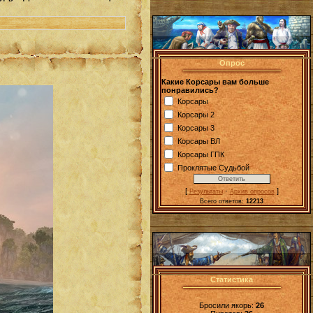
Опрос
Какие Корсары вам больше
понравились?
Корсары
Корсары 2
Корсары 3
Корсары ВЛ
Корсары ГПК
Проклятые Судьбой
[
·
]
Результаты
Архив опросов
Всего ответов:
12213
Статистика
Бросили якорь:
26