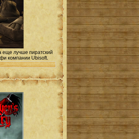
 а еще лучше пиратский
рфи компании Ubisoft.