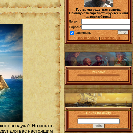
Гость, мы рады вас видеть.
Пожалуйста зарегистрируйтесь или
авторизуйтесь!
Логин:
Пароль:
запомнить
Забыл пароль
|
Регистрация
Реклама
Поиск по сайту
кого воздуха? Но искать
будут для вас настоящим