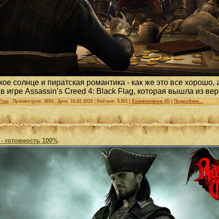
ое солнце и пиратская романтика - как же это все хорошо,
 игре Assassin’s Creed 4: Black Flag, которая вышла из ве
Flag
|
Просмотров: 3691
|
Дата:
19.02.2015
|
Рейтинг: 5.0/1 |
Комментарии (0)
|
Подробнее...
 - готовность 100%