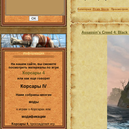
Категория:
Pirate Storm
|
Просмотров:
Assassin’s Creed 4: Black
Информация
На нашем сайте, вы сможете
посмотреть материалы по игре
Корсары 4
или как еще говорят
Корсары IV
Нами собраны многие
моды
к играм о Корсарах или
модификации
Корсары 4
, прохождения игр.