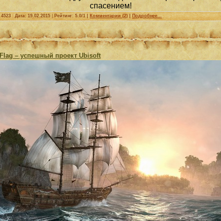
спасением!
 4523
|
Дата:
19.02.2015
|
Рейтинг: 5.0/1 |
Комментарии (2)
|
Подробнее...
 Flag – успешный проект Ubisoft