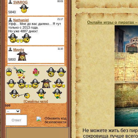
Онлайн игры о пиратах –
[Смайлы чата]
500
Не можете жить без пир
сокровища лучше всего 