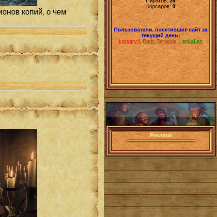
Пиратов:
26
Корсаров:
0
ионов копий, о чем
Пользователи, посетившие сайт за
текущий день:
korsary4
,
Badr
,
Ветерок
,
LenkaLan
Реклама