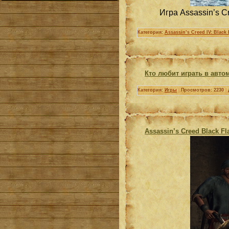
Игра Assassin’s C
Категория:
Assassin’s Creed IV: Black 
Кто любит играть в авто
Категория:
Игры
|
Просмотров: 2230
|
Assassin’s Creed Black F