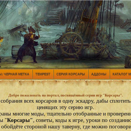
: ЧЕРНАЯ МЕТКА
TEMPEST
СЕРИЯ КОРСАРЫ
АДДОНЫ
КАТАЛОГ 
Добро пожаловать на портал, посвящённый серии игр "Корсары".
 собрания всех корсаров в одну эскадру, дабы сплотит
ценящих эту серию игр.
раны многие моды, тщательно отобранные и проверен
ы "
Корсары"
, советы, коды к игре, уроки по создани
е обойдёте стороной нашу таверну, где можно поговор