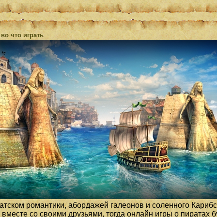
 во что играть
атском романтики, абордажей галеонов и соленного Карибс
вместе со своими друзьями, тогда онлайн игры о пиратах 